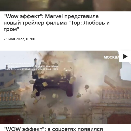
"Wow эффект": Marvel представила
новый трейлер фильма "Тор: Любовь и
гром"
25 мая 2022, 01:00
"WOW эффект": в соцсетях появился