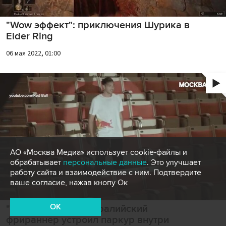
"Wow эффект": приключения Шурика в
Elder Ring
06 мая 2022, 01:00
АО «Москва Медиа» использует cookie-файлы и
обрабатывает
персональные данные
. Это улучшает
работу сайта и взаимодействие с ним. Подтвердите
ваше согласие, нажав кнопу Ок
OK
"Wow эффект": австралийский
фрираннер устроил паркур внутри