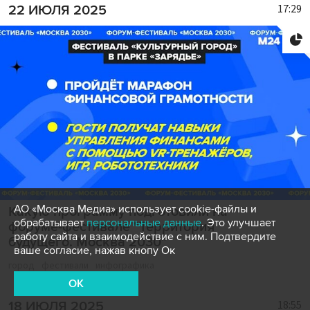
17:29
22 ИЮЛЯ 2025
АО «Москва Медиа» использует cookie-файлы и
Какую программу подготовили на
обрабатывает
персональные данные
. Это улучшает
форуме-фестивале "Территория
работу сайта и взаимодействие с ним. Подтвердите
будущего. Москва 2030"
ваше согласие, нажав кнопу Ок
город
фестивали
инфографика
OK
18:55
18 ИЮЛЯ 2025