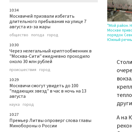
10:34
Москвичей призвали избегать
длительного пребывания на улице 7
"Мой район. Н
августа из-за жары
Москве прив
общество
погода
город
порядок Сев
Южный речны
10:30
Через нелегальный криптообменник в
"Москва-Сити" ежедневно проходило
Столи
около 30 млн рублей
очере
происшествия
город
вокза
10:29
Москвичи смогут увидеть до 100
крепл
"падающих звезд" в час в ночь на 13
тепло
августа
други
наука
город
10:27
А на 
Премьер Литвы опроверг слова главы
рекон
Минобороны о России