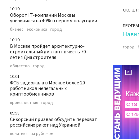
10:10
СЮЖЕТ:
Оборот IТ-компаний Москвы
увеличился на 40% в первом полугодии
ПРОГРА
бизнес
экономика
город
Нави
10:10
В Москве пройдет архитектурно-
город
строительный диктант в честь 70-
летия Дня строителя
общество
город
10:01
ФСБ задержала в Москве более 20
работников нелегальных
криптообменников
происшествия
город
09:58
Сикорский призвал обсудить перехват
российских ракет над Украиной
политика
за рубежом