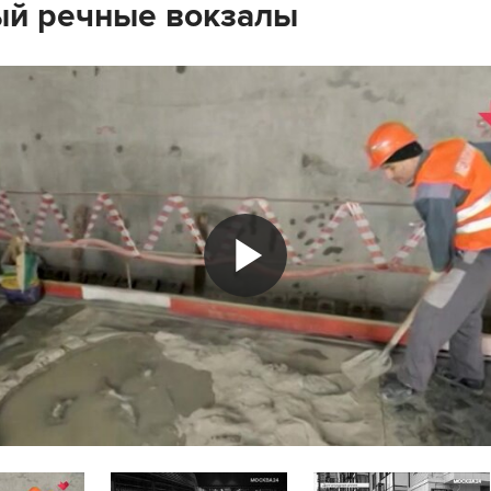
й речные вокзалы
Play
Video