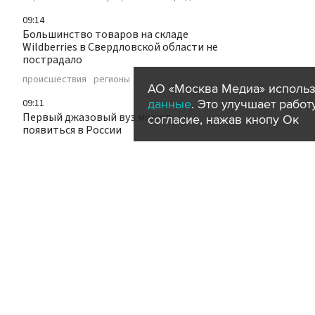
09:14
Большинство товаров на складе
Wildberries в Свердловской области не
пострадало
происшествия
регионы
АО «Москва Медиа» использ
данные
. Это улучшает рабо
09:11
Первый джазовый вуз может
согласие, нажав кнопу Ок
появиться в России
образование
культура
09:11
На МЦД-2 поезда снова ходят по
расписанию
транспорт
город
09:00
Квиз к 260-летию паровой машины
Ползунова опубликовали на портале
"Узнай Москву"
общество
город
эксклюзив