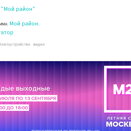
"Мой район"
Мой район.
ММА:
гатор
благоустройство
видео