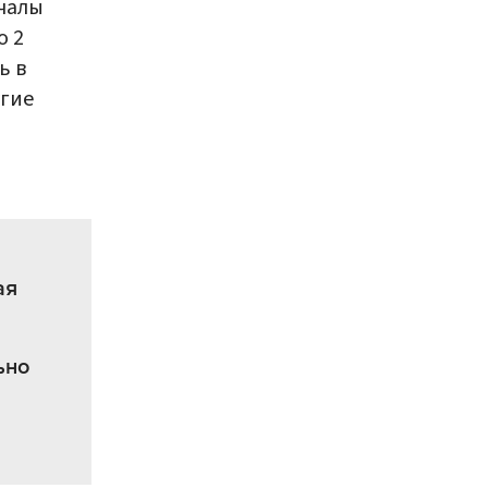
ичалы
о 2
ь в
угие
ая
ьно