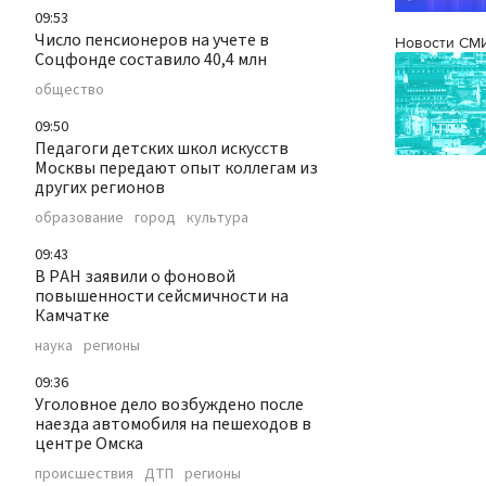
09:53
Число пенсионеров на учете в
Новости СМ
Соцфонде составило 40,4 млн
общество
09:50
Педагоги детских школ искусств
Москвы передают опыт коллегам из
других регионов
образование
город
культура
09:43
В РАН заявили о фоновой
повышенности сейсмичности на
Камчатке
наука
регионы
09:36
Уголовное дело возбуждено после
наезда автомобиля на пешеходов в
центре Омска
происшествия
ДТП
регионы