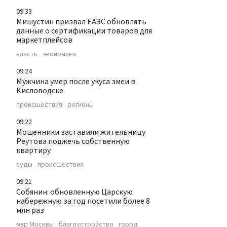
09:33
Мишустин призвал ЕАЭС обновлять
данные о сертификации товаров для
маркетплейсов
власть
экономика
09:24
Мужчина умер после укуса змеи в
Кисловодске
происшествия
регионы
09:22
Мошенники заставили жительницу
Реутова поджечь собственную
квартиру
суды
происшествия
09:21
Собянин: обновленную Царскую
набережную за год посетили более 8
млн раз
мэр Москвы
благоустройство
город