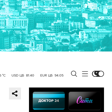
6 °C
USD ЦБ
81.40
EUR ЦБ
94.05