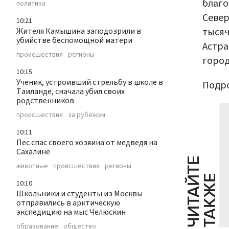
благо
политика
Север
10:21
тысяч
Жителя Камышина заподозрили в
убийстве беспомощной матери
Астра
происшествия
регионы
город
10:15
Ученик, устроивший стрельбу в школе в
Подро
Таиланде, сначала убил своих
родственников
происшествия
за рубежом
10:11
Пес спас своего хозяина от медведя на
Сахалине
Ч
И
Т
А
Т
Е
Т
А
К
Ж
животные
происшествия
регионы
Й
Е
10:10
Школьники и студенты из Москвы
отправились в арктическую
экспедицию на мыс Челюскин
образование
общество