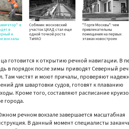
авигатор": в
Собянин: московский
"Торги Москвы": чем
одят в
участок ЦКАД стал еще
привлекательны
ерный и
одной точкой роста
помещения на первых
е вокзалы
ТиНАО
этажах новостроек
ца готовится к открытию речной навигации. В п
дь в порядок после зимы приводят Северный ре
л. Там чистят и моют причалы, проверяют надеж
ений для швартовки судов, готовят к плаванию
ходы. Кроме того, составляют расписание круизо
е города.
Южном речном вокзале завершается масштабная
струкция. В данный момент специалисты закан