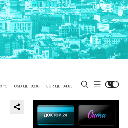
0 °C
USD ЦБ
82.16
EUR ЦБ
94.83