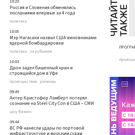
Ч
И
Т
А
Т
Е
Т
А
К
Ж
10:20
Россия и Словения обменялись
Й
Е
посланиями впервые за 4 года
политика
10:05
Мэр Нагасаки назвал США виновниками
ядерной бомбардировки
ПРОГРА
политика
за рубежом
происш
10:03
Дрон задел башенный кран и
строящийся дом в Уфе
происшествия
регионы
09:49
Актер Кристофер Ламберт потерял
сознание на Steel City Con в США – СМИ
шоу-бизнес
09:44
ВС РФ нанесли удары по портовой
инфраструктуре и морским судам