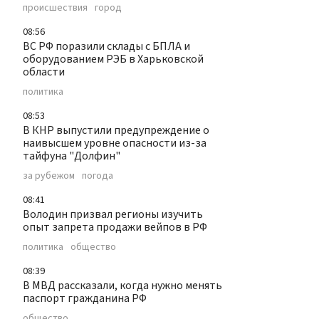
происшествия
город
08:56
ВС РФ поразили склады с БПЛА и
оборудованием РЭБ в Харьковской
области
политика
08:53
В КНР выпустили предупреждение о
наивысшем уровне опасности из-за
тайфуна "Долфин"
за рубежом
погода
08:41
Володин призвал регионы изучить
опыт запрета продажи вейпов в РФ
политика
общество
08:39
В МВД рассказали, когда нужно менять
паспорт гражданина РФ
общество