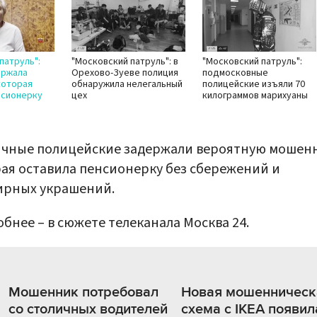
патруль":
"Московский патруль": в
"Московский патруль":
ержала
Орехово-Зуеве полиция
подмосковные
которая
обнаружила нелегальный
полицейские изъяли 70
нсионерку
цех
килограммов марихуаны
ичные полицейские задержали вероятную мошен
ая оставила пенсионерку без сбережений и
ирных украшений.
бнее – в сюжете телеканала Москва 24.
Мошенник потребовал
Новая мошенническ
со столичных водителей
схема с IKEA появил