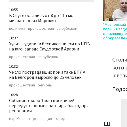
10:55
В Сеуте остались от 8 до 11 тыс
мигрантов из Марокко
"Московский 
политика
происшествия
за рубежом
полиция зад
мошенницу, 
10:37
обокрала пе
Хуситы ударили беспилотником по НПЗ
на юго-западе Саудовской Аравии
происшествия
за рубежом
Стол
10:32
котор
Число пострадавших при атаке БПЛА
ювел
на Белгород выросло до 25 человек
происшествия
регионы
Подро
10:28
Собянин: около 1 млн москвичей
переедут в новые квартиры благодаря
реновации
мэр Москвы
реновация
город