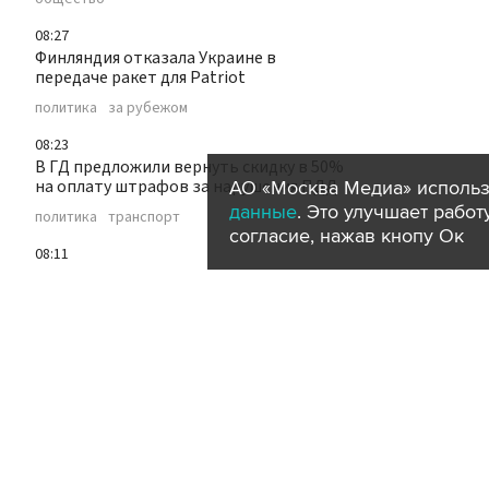
08:27
Финляндия отказала Украине в
передаче ракет для Patriot
политика
за рубежом
08:23
В ГД предложили вернуть скидку в 50%
на оплату штрафов за нарушения ПДД
АО «Москва Медиа» использ
данные
. Это улучшает рабо
политика
транспорт
согласие, нажав кнопу Ок
08:11
Полиция Таиланда заверила туристов в
безопасности после стрельбы в школе
туризм
происшествия
за рубежом
08:11
Минтранс РФ планирует увеличить
число авиарейсов с Китаем
транспорт
туризм
07:56