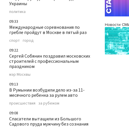
Украины
политика
09:33
Новости СМ
Международные соревнования по
гребле пройдут в Москве в пятый раз
спорт
город
09:22
Сергей Собянин поздравил московских
строителей с профессиональным
праздником
мэр Москвы
09:13
В Румынии возбудили дело из-за 11-
месячного ребенка за рулем авто
происшествия
за рубежом
09:08
Спасатели вытащили из Большого
Садового пруда мужчину без сознания