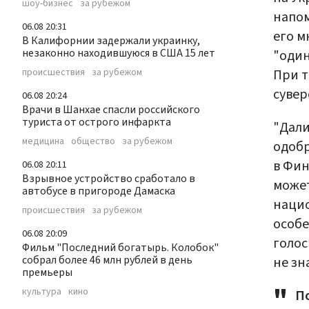
шоу-бизнес
за рубежом
напом
06.08 20:31
его м
В Калифорнии задержали украинку,
незаконно находившуюся в США 15 лет
"один
При т
происшествия
за рубежом
сувер
06.08 20:24
Врачи в Шанхае спасли российского
туриста от острого инфаркта
"Дали
медицина
общество
за рубежом
одобр
в Фин
06.08 20:11
Взрывное устройство сработало в
может
автобусе в пригороде Дамаска
нацио
происшествия
за рубежом
особе
06.08 20:09
голос
Фильм "Последний богатырь. Колобок"
собрал более 46 млн рублей в день
не зн
премьеры
культура
кино
П