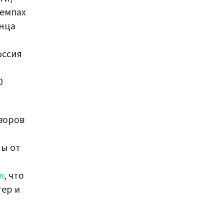
темпах
онца
оссия
0
воров
ны от
л
, что
тер и