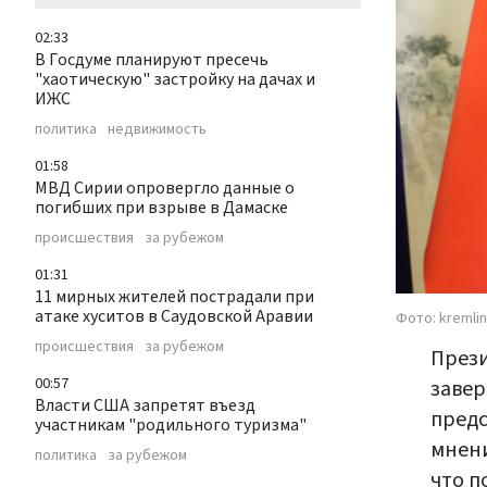
02:33
В Госдуме планируют пресечь
"хаотическую" застройку на дачах и
ИЖС
политика
недвижимость
01:58
МВД Сирии опровергло данные о
погибших при взрыве в Дамаске
происшествия
за рубежом
01:31
11 мирных жителей пострадали при
атаке хуситов в Саудовской Аравии
Фото: kremlin
происшествия
за рубежом
През
00:57
завер
Власти США запретят въезд
предс
участникам "родильного туризма"
мнени
политика
за рубежом
что п