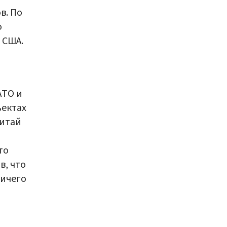
в. По
о
 США.
АТО и
ъектах
Китай
то
в, что
ничего