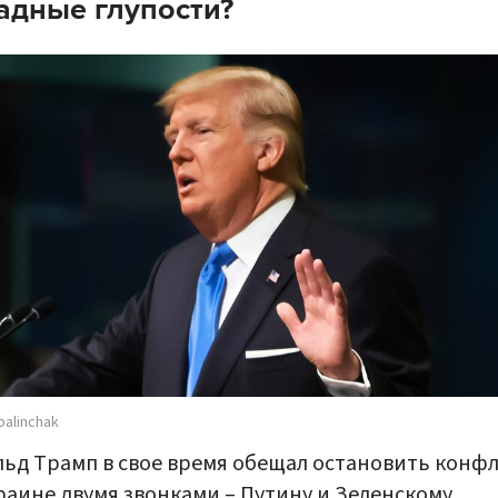
адные глупости?
palinchak
ьд Трамп в свое время обещал остановить конф
раине двумя звонками – Путину и Зеленскому,