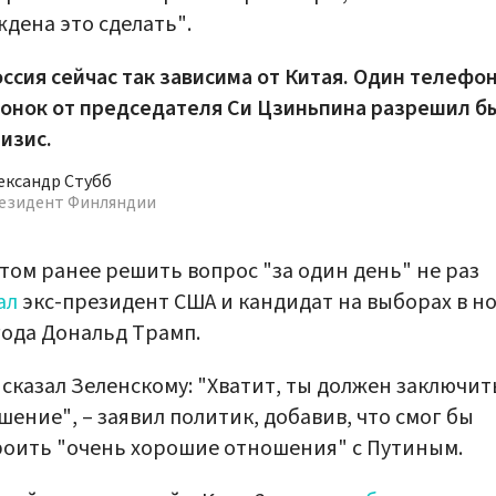
дена это сделать".
ссия сейчас так зависима от Китая. Один телефо
онок от председателя Си Цзиньпина разрешил б
изис.
ександр Стубб
езидент Финляндии
том ранее решить вопрос "за один день" не раз
ал
экс-президент США и кандидат на выборах в н
года Дональд Трамп.
 сказал Зеленскому: "Хватит, ты должен заключит
шение", – заявил политик, добавив, что смог бы
оить "очень хорошие отношения" с Путиным.