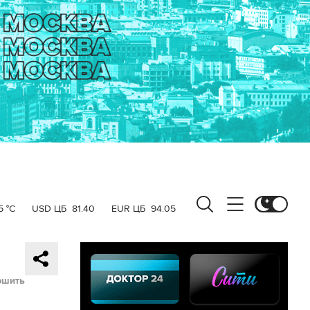
5 °C
USD ЦБ
81.40
EUR ЦБ
94.05
ршить