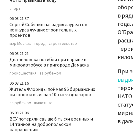
ЧЕ по прыжкам в воду
оборо
спорт
в ряд
06.08 21:37
года.
Сергей Собянин наградил лауреатов
конкурса лучших строительных
О’Бра
проектов
расши
мэр Москвы
город
строительство
терри
06.08 21:21
килом
Два человека погибли при взрыве в
микроавтобусе в пригороде Дамаска
При э
происшествия
за рубежом
выдв
06.08 21:16
терри
Житель Флориды поймал 96 бирманских
питонов и выиграл 10 тысяч долларов
НАТО 
за рубежом
животные
стату
мирна
06.08 21:06
ВСУ потеряли свыше 6 тысяч военных и
в дал
14 танков на добропольском
направлении