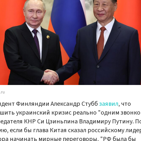
.ru
идент Финляндии Александр Стубб
заявил
, что
шить украинский кризис реально "одним звонко
едателя КНР Си Цзиньпина Владимиру Путину. По
ю, если бы глава Китая сказал российскому лиде
ора начинать мирные переговоры, "РФ была бы