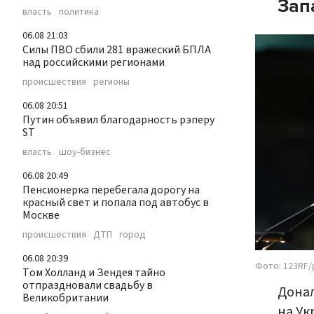
Зап
власть
политика
06.08 21:03
Силы ПВО сбили 281 вражеский БПЛА
над российскими регионами
происшествия
регионы
06.08 20:51
Путин объявил благодарность рэперу
ST
власть
шоу-бизнес
06.08 20:49
Пенсионерка перебегала дорогу на
красный свет и попала под автобус в
Москве
происшествия
ДТП
город
06.08 20:39
Фото: 123RF/
Том Холланд и Зендея тайно
отпраздновали свадьбу в
Донал
Великобритании
на Ук