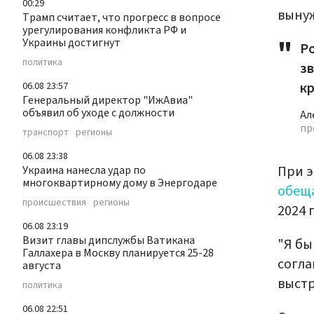
00:29
вынуж
Трамп считает, что прогресс в вопросе
урегулирования конфликта РФ и
Украины достигнут
Ро
политика
зв
кр
06.08 23:57
Генеральный директор "ИжАвиа"
объявил об уходе с должности
Ал
пр
транспорт
регионы
06.08 23:38
При э
Украина нанесла удар по
многоквартирному дому в Энергодаре
обещ
происшествия
регионы
2024 
06.08 23:19
Визит главы дипслужбы Ватикана
"Я бы
Галлахера в Москву планируется 25-28
согла
августа
выстр
политика
06.08 22:51