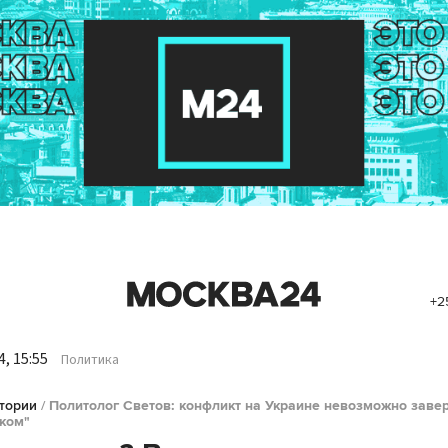
+2
, 15:55
Политика
тории
/
Политолог Светов: конфликт на Украине невозможно заве
ком"