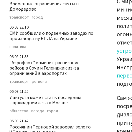
С мир
Временные ограничения сняты в
минис
Домодедово
меся
транспорт
город
поли
06.08 22:10
СМИ сообщили о подземных заводах по
огонь
производству БПЛА на Украине
отмет
политика
устро
06.08 21:55
Украи
"Аэрофлот" изменит расписание
инстр
рейсов в Сочи и Геленджик из-за
ограничений в аэропортах
перв
транспорт
регионы
подго
06.08 21:55
Сам ж
7 августа может стать последним
жарким днем лета в Москве
посре
общество
погода
город
диало
06.08 21:42
прину
Россиянин Терновой завоевал золото
комит