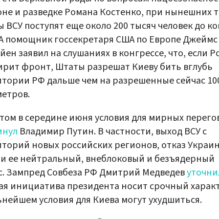
не и разведке Романа Костенко, при нынешних 
ы ВСУ поступят еще около 200 тысяч человек до к
 А помощник госсекретаря США по Европе Джеймс
йен заявил на слушаниях в конгрессе, что, если Р
рит фронт, Штаты разрешат Киеву бить вглубь
тории РФ дальше чем на разрешенные сейчас 10
етров.
том в середине июня условия для мирных перего
инул
Владимир Путин. В частности, выход ВСУ с
торий новых российских регионов, отказ Украи
и ее нейтральный, внеблоковый и безъядерный
с. Зампред Совбеза РФ Дмитрий Медведев
уточни
я инициатива президента носит срочный харак
ьнейшем условия для Киева могут ухудшиться.