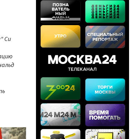
" Си
ацию
нальд
ть