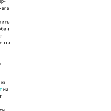
ер-
чала
тить
рбан
е
ента
и
рез
т
на
т
ти,