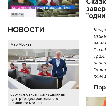
Сказк
завер
"одни
НОВОСТИ
Конфл
Цзинь
Финля
Мэр Москвы
"за о
Трамп
иници
"мирн
конец
Пар
Собянин: открыт ситуационный
центр Градостроительного
комплекса Москвы