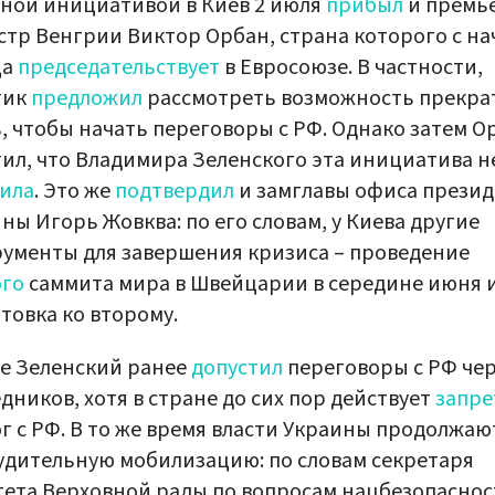
ной инициативой в Киев 2 июля
прибыл
и премь
тр Венгрии Виктор Орбан, страна которого с на
ца
председательствует
в Евросоюзе. В частности,
тик
предложил
рассмотреть возможность прекра
, чтобы начать переговоры с РФ. Однако затем О
ил, что Владимира Зеленского эта инициатива н
ила
. Это же
подтвердил
и замглавы офиса презид
ны Игорь Жовква: по его словам, у Киева другие
ументы для завершения кризиса – проведение
ого
саммита мира в Швейцарии в середине июня 
товка ко второму.
е Зеленский ранее
допустил
переговоры с РФ че
дников, хотя в стране до сих пор действует
запре
г с РФ. В то же время власти Украины продолжаю
дительную мобилизацию: по словам секретаря
ета Верховной рады по вопросам нацбезопаснос