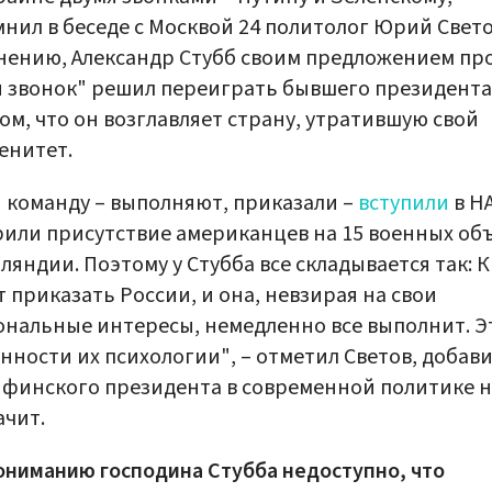
нил в беседе с Москвой 24 политолог Юрий Свето
нению, Александр Стубб своим предложением пр
 звонок" решил переиграть бывшего президента
ом, что он возглавляет страну, утратившую свой
енитет.
 команду – выполняют, приказали –
вступили
в Н
или присутствие американцев на 15 военных об
ляндии. Поэтому у Стубба все складывается так: 
 приказать России, и она, невзирая на свои
нальные интересы, немедленно все выполнит. Э
нности их психологии", – отметил Светов, добави
 финского президента в современной политике 
ачит.
ониманию господина Стубба недоступно, что