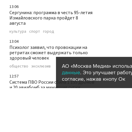
13:06
Сергунина: программа в честь 95-летия
Измайловского парка пройдет 8
августа
культура
спорт
город
13:04
Психолог заявил, что провокации на
ретритах сможет выдержать только
здоровый человек
АО «Москва Медиа» использ
общество
эксклюзив
данные
. Это улучшает рабо
12:57
согласие, нажав кнопу Ок
Система ПВО России сбила 1 155 дронов
и 20 авиабомб за минувшие сутки
происшествия
12:56
В "Кинопоиске" рассказали, почему у
"Колобка" пропала кнопка "оценить"
фильм
культура
кино