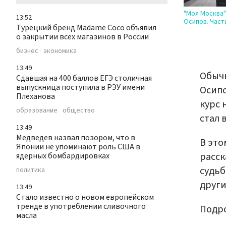
"Моя Москва"
13:52
Осипов. Част
Турецкий бренд Madame Coco объявил
о закрытии всех магазинов в России
бизнес
экономика
13:49
Обычн
Сдавшая на 400 баллов ЕГЭ столичная
выпускница поступила в РЭУ имени
Осипо
Плеханова
курс 
образование
общество
стал 
13:49
Медведев назвал позором, что в
В это
Японии не упоминают роль США в
расск
ядерных бомбардировках
судьб
политика
други
13:49
Стало известно о новом европейском
тренде в употреблении сливочного
Подро
масла