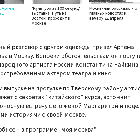
: Артем
"Культура за 100 секунд":
Москвичам рассказали о
ь 1
выставка "Путь на
главных новостях к
Восток" проходит в
вечеру 22 апреля
Москве
ый разговор с другом однажды привел Артема
ва в Москву. Вопреки обстоятельствам он поступ
народного артиста России Константина Райкина
востребованным актером театра и кино.
м выпуске на прогулке по Тверскому району арти
ажет о секретах "китайского" курса, вспомнит
оносную встречу с его женой Маргаритой и поде
ми историями о своей Москве.
бнее – в программе "Моя Москва".