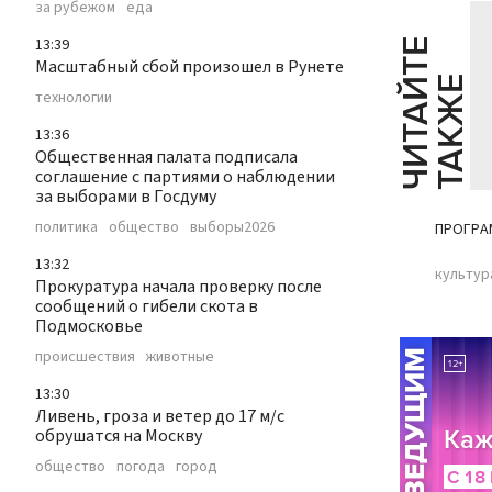
за рубежом
еда
13:39
Ч
И
Т
А
Т
Е
Т
А
К
Ж
Масштабный сбой произошел в Рунете
Й
Е
технологии
13:36
Общественная палата подписала
соглашение с партиями о наблюдении
за выборами в Госдуму
политика
общество
выборы2026
ПРОГРА
13:32
культур
Прокуратура начала проверку после
сообщений о гибели скота в
Подмосковье
происшествия
животные
13:30
Ливень, гроза и ветер до 17 м/с
обрушатся на Москву
общество
погода
город