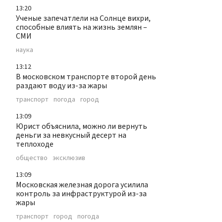
13:20
Ученые запечатлели на Солнце вихри,
способные влиять на жизнь землян –
СМИ
наука
13:12
В московском транспорте второй день
раздают воду из-за жары
транспорт
погода
город
13:09
Юрист объяснила, можно ли вернуть
деньги за невкусный десерт на
теплоходе
общество
эксклюзив
13:09
Московская железная дорога усилила
контроль за инфраструктурой из-за
жары
транспорт
город
погода