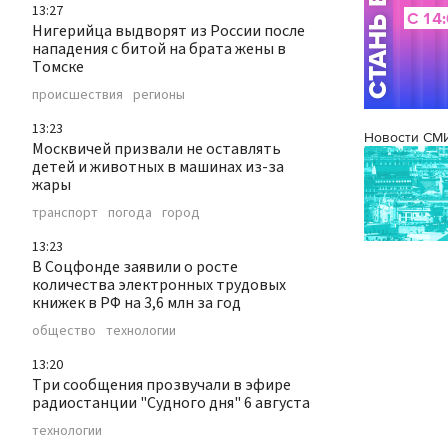
13:27
Нигерийца выдворят из России после
нападения с битой на брата жены в
Томске
происшествия
регионы
13:23
Новости СМ
Москвичей призвали не оставлять
детей и животных в машинах из-за
жары
транспорт
погода
город
13:23
В Соцфонде заявили о росте
количества электронных трудовых
книжек в РФ на 3,6 млн за год
общество
технологии
13:20
Три сообщения прозвучали в эфире
радиостанции "Судного дня" 6 августа
технологии