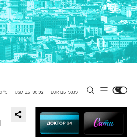
9 °C
USD ЦБ
80.92
EUR ЦБ
93.19
1