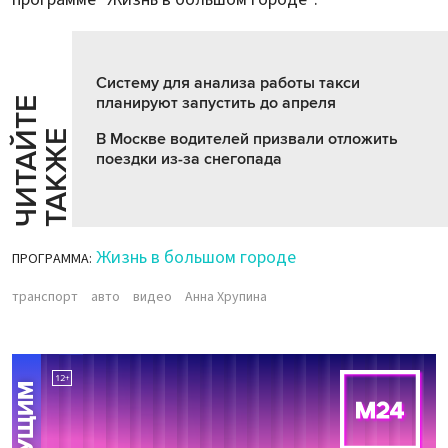
Систему для анализа работы такси
планируют запустить до апреля
Ч
И
Т
А
Т
Е
Т
А
К
Ж
Й
Е
В Москве водителей призвали отложить
поездки из-за снегопада
Жизнь в большом городе
ПРОГРАММА:
транспорт
авто
видео
Анна Хрупина