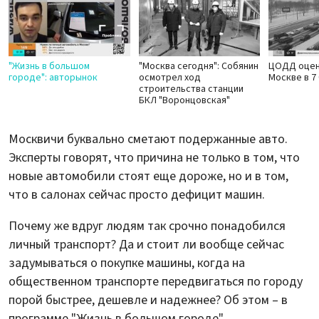
"Жизнь в большом
"Москва сегодня": Собянин
ЦОДД оцен
городе": авторынок
осмотрел ход
Москве в 7
строительства станции
БКЛ "Воронцовская"
Москвичи буквально сметают подержанные авто.
Эксперты говорят, что причина не только в том, что
новые автомобили стоят еще дороже, но и в том,
что в салонах сейчас просто дефицит машин.
Почему же вдруг людям так срочно понадобился
личный транспорт? Да и стоит ли вообще сейчас
задумываться о покупке машины, когда на
общественном транспорте передвигаться по городу
порой быстрее, дешевле и надежнее? Об этом – в
программе "Жизнь в большом городе".