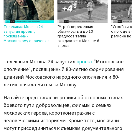
Телеканал Москва 24
"Утро": переменная
"Утро": си
запустил проект,
облачность и до 10
о погоде в
посвященный
градусов тепла
регионе во
Московскому ополчению
ожидаются в Москве 6
апреля
Телеканал Москва 24 запустил
проект
"Московское
ополчение", посвященный 80-летию формирования
дивизий Московского народного ополчения и 80-
летию начала Битвы за Москву.
На сайте представлены ролики об основных этапах
боевого пути добровольцев, фильмы о семьях
московских героев, короткометражки с
человеческими историями. Кроме того, москвичи
могут присоединиться к съемкам документального