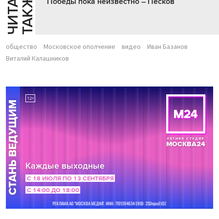
Ч
И
Т
А
Т
Е
Т
А
К
Ж
Й
Е
Победы пока неизвестно – Песков
общество
Московское ополчение
видео
Иван Базанов
Виталий Калашников