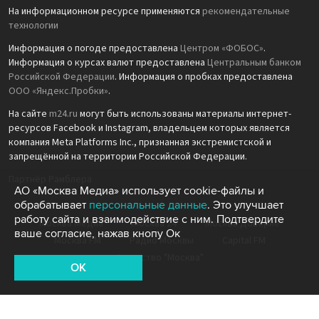
На информационном ресурсе применяются
рекомендательные
технологии
Информация о погоде предоставлена
Центром «ФОБОС»
.
Информация о курсах валют предоставлена
Центральным банком
Российской Федерации
. Информация о пробках предоставлена
ООО «Яндекс.Пробки»
.
На сайте
m24.ru
могут быть использованы материалы интернет-
ресурсов Facebook и Instagram, владельцем которых является
компания Meta Platforms Inc., признанная экстремистской и
запрещённой на территории Российской Федерации.
Партнёр Рамблера
АО «Москва Медиа» использует cookie-файлы и
обрабатывает
персональные данные
. Это улучшает
работу сайта и взаимодействие с ним. Подтвердите
Москва Медиа
Москва 24
Москва Доверие
ваше согласие, нажав кнопу Ок
Москва FM
Радио Москвы
Capital FM
Агентство "Москва"
OK