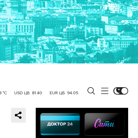
8 °C
USD ЦБ
81.40
EUR ЦБ
94.05