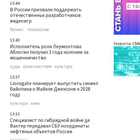
13:44
В России призвали поддержать
отечественных разработчиков
видеоигр
бизнес
технологии
13:43
Новости СМ
Исполнитель роли Лермонтова
Аблогин получил 3 года колонии за
мошенничество
суды
происшествия
культура
13:37
Lionsgate планирует выпустить сиквел
байопика о Майкле Джексоне к 2028
году
культура
кино
13:32
Специалист по гибридной войне де
Вахтер передавал СБУ координаты
нефтяных объектов России