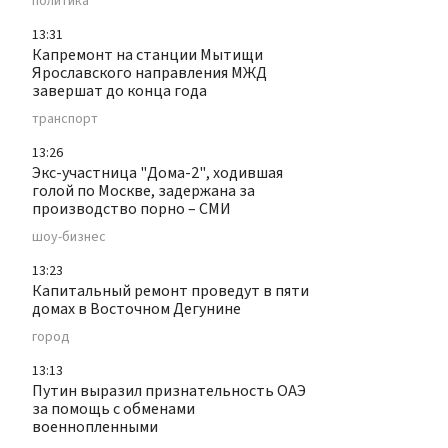
политика
13:31
Капремонт на станции Мытищи
Ярославского направления МЖД
завершат до конца года
транспорт
13:26
Экс-участница "Дома-2", ходившая
голой по Москве, задержана за
производство порно – СМИ
шоу-бизнес
13:23
Капитальный ремонт проведут в пяти
домах в Восточном Дегунине
город
13:13
Путин выразил признательность ОАЭ
за помощь с обменами
военнопленными