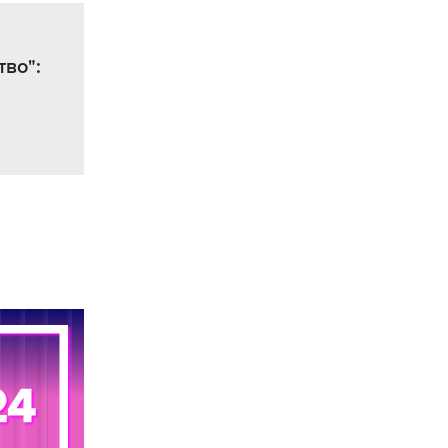
тво":