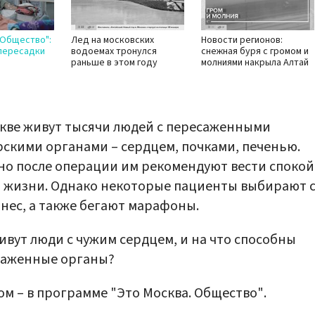
 Общество":
Лед на московских
Новости регионов:
 пересадки
водоемах тронулся
снежная буря с громом и
раньше в этом году
молниями накрыла Алтай
кве живут тысячи людей с пересаженными
скими органами – сердцем, почками, печенью.
о после операции им рекомендуют вести споко
 жизни. Однако некоторые пациенты выбирают 
нес, а также бегают марафоны.
ивут люди с чужим сердцем, и на что способны
саженные органы?
ом – в программе "Это Москва. Общество".