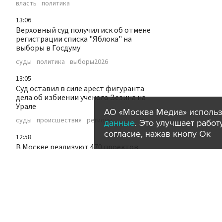
власть
политика
13:06
Верховный суд получил иск об отмене
регистрации списка "Яблока" на
выборы в Госдуму
суды
политика
выборы2026
13:05
Суд оставил в силе арест фигуранта
дела об избиении ученого Зезина на
Урале
АО «Москва Медиа» использ
суды
происшествия
регионы
данные
. Это улучшает рабо
согласие, нажав кнопу Ок
12:58
В Москве реализуют 470 проектов
комплексного развития территорий
город
строительство
эксклюзив
12:58
Более 1 тыс пар выбрали 7 и 27 июля
2027 года для бракосочетания в Москве
общество
город