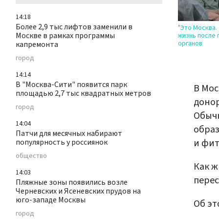
14:18
Более 2,9 тыс лифтов заменили в
"Это Москва.
Москве в рамках программы
жизнь после
органов
капремонта
город
14:14
В "Москва-Сити" появится парк
В Мос
площадью 2,7 тыс квадратных метров
донор
город
Обычн
14:04
образ
Патчи для месячных набирают
и фит
популярность у россиянок
общество
Как ж
14:03
пере
Пляжные зоны появились возле
Черневских и Ясеневских прудов на
юго-западе Москвы
Об эт
город