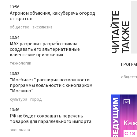
13:56
Агроном объяснил, как уберечь огород
Ч
И
Т
А
Т
Е
Т
А
К
Ж
от кротов
Й
Е
общество
эксклюзив
13:54
MAX разрешит разработчикам
создавать его альтернативные
клиентские приложения
технологии
ПРОГРА
13:52
общест
"Мосбилет" расширил возможности
программы лояльности с кинопарком
"Москино"
культура
город
13:46
РФ не будет сокращать перечень
товаров для параллельного импорта
экономика