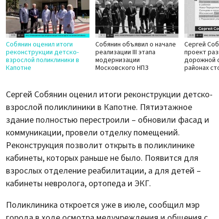
Собянин оценил итоги
Собянин объявил о начале
Сергей Соб
реконструкции детско-
реализации III этапа
проект раз
взрослой поликлиники в
модернизации
дорожной с
Капотне
Московского НПЗ
районах ст
Сергей Собянин оценил итоги реконструкции детско-
взрослой поликлиники в Капотне. Пятиэтажное
здание полностью перестроили – обновили фасад и
коммуникации, провели отделку помещений.
Реконструкция позволит открыть в поликлинике
кабинеты, которых раньше не было. Появится для
взрослых отделение реабилитации, а для детей –
кабинеты невролога, ортопеда и ЭКГ.
Поликлиника откроется уже в июле, сообщил мэр
города в ходе осмотра медучреждения и общения с