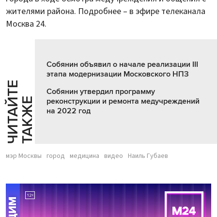
жителями района. Подробнее – в эфире телеканала
Москва 24.
Собянин объявил о начале реализации III
этапа модернизации Московского НПЗ
Ч
И
Т
А
Т
Е
Т
А
К
Ж
Собянин утвердил программу
Й
Е
реконструкции и ремонта медучреждений
на 2022 год
мэр Москвы
город
медицина
видео
Наиль Губаев