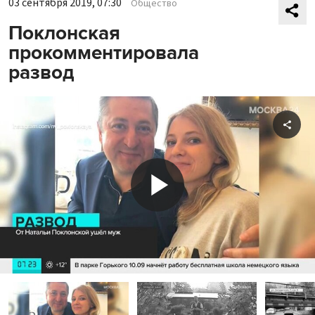
03 сентября 2019, 07:30
Общество
Поклонская
прокомментировала
развод
Shar
Play
Video