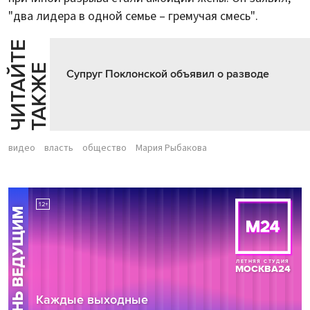
"два лидера в одной семье – гремучая смесь".
Ч
И
Т
А
Т
Е
Т
А
К
Ж
Й
Е
Супруг Поклонской объявил о разводе
видео
власть
общество
Мария Рыбакова