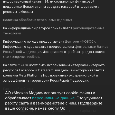
информационный канал m24.ru» создано при финансовой
поддержке Департамента средств массовой информации и
рекламы г. Москвы.
Политика обработки персональных данных
На информационном ресурсе применяются
рекомендательные
технологии
Информация о погоде предоставлена
Центром «ФОБОС»
.
Информация о курсах валют предоставлена
Центральным банком
Российской Федерации
. Информация о пробках предоставлена
ООО «Яндекс.Пробки»
.
На сайте
m24.ru
могут быть использованы материалы интернет-
ресурсов Facebook и Instagram, владельцем которых является
компания Meta Platforms Inc., признанная экстремистской и
запрещённой на территории Российской Федерации.
Партнёр Рамблера
АО «Москва Медиа» использует cookie-файлы и
обрабатывает
персональные данные
. Это улучшает
работу сайта и взаимодействие с ним. Подтвердите
Москва Медиа
Москва 24
Москва Доверие
ваше согласие, нажав кнопу Ок
Москва FM
Радио Москвы
Capital FM