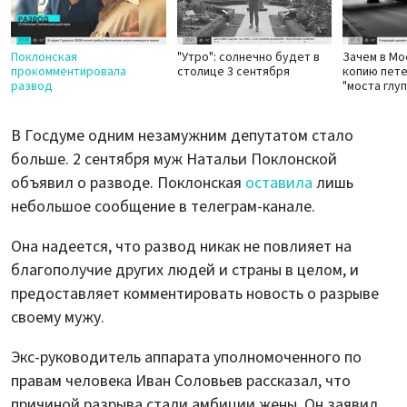
Поклонская
"Утро": солнечно будет в
Зачем в Мо
прокомментировала
столице 3 сентября
копию пет
развод
"моста глу
В Госдуме одним незамужним депутатом стало
больше. 2 сентября муж Натальи Поклонской
объявил о разводе. Поклонская
оставила
лишь
небольшое сообщение в телеграм-канале.
Она надеется, что развод никак не повлияет на
благополучие других людей и страны в целом, и
предоставляет комментировать новость о разрыве
своему мужу.
Экс-руководитель аппарата уполномоченного по
правам человека Иван Соловьев рассказал, что
причиной разрыва стали амбиции жены. Он заявил,