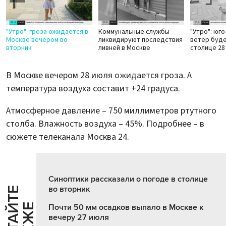
"Утро": гроза ожидается в
Коммунальные службы
"Утро": юг
Москве вечером во
ликвидируют последствия
ветер буде
вторник
ливней в Москве
столице 28
В Москве вечером 28 июля ожидается гроза. А
температура воздуха составит +24 градуса.
Атмосферное давление – 750 миллиметров ртутного
столба. Влажность воздуха – 45%. Подробнее – в
сюжете телеканала Москва 24.
Синоптики рассказали о погоде в столице
во вторник
Ч
И
Т
А
Т
Е
Т
А
К
Ж
Почти 50 мм осадков выпало в Москве к
вечеру 27 июля