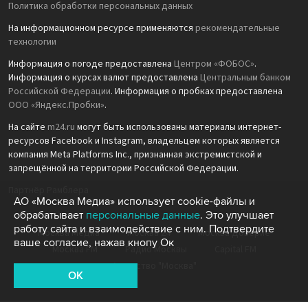
Политика обработки персональных данных
На информационном ресурсе применяются
рекомендательные
технологии
Информация о погоде предоставлена
Центром «ФОБОС»
.
Информация о курсах валют предоставлена
Центральным банком
Российской Федерации
. Информация о пробках предоставлена
ООО «Яндекс.Пробки»
.
На сайте
m24.ru
могут быть использованы материалы интернет-
ресурсов Facebook и Instagram, владельцем которых является
компания Meta Platforms Inc., признанная экстремистской и
запрещённой на территории Российской Федерации.
Партнёр Рамблера
АО «Москва Медиа» использует cookie-файлы и
обрабатывает
персональные данные
. Это улучшает
работу сайта и взаимодействие с ним. Подтвердите
Москва Медиа
Москва 24
Москва Доверие
ваше согласие, нажав кнопу Ок
Москва FM
Радио Москвы
Capital FM
Агентство "Москва"
OK