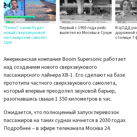
"Техно": каким будет
Первый с 1993 года рейс
В ЦОДД ра
новый сверхзвуковой
вылетел из Москвы в Сухум
дорожной 
пассажирский самолет
столице 7 
США
Американская компания Boom Supersonic работает
над созданием нового сверхзвукового
пассажирского лайнера ХВ-1. Его сделают на базе
прототипа частного сверхзвукового самолета,
который впервые преодолел звуковой барьер,
разогнавшись свыше 1 350 километров в час.
Ожидается, что полноценный запуск перевозок
пассажиров на таких суднах начнется в 2030 годах.
Подробнее – в эфире телеканала Москва 24.