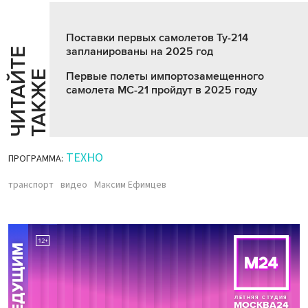
Поставки первых самолетов Ту-214
запланированы на 2025 год
Ч
И
Т
А
Т
Е
Т
А
К
Ж
Й
Е
Первые полеты импортозамещенного
самолета МС-21 пройдут в 2025 году
ТЕХНО
ПРОГРАММА:
транспорт
видео
Максим Ефимцев