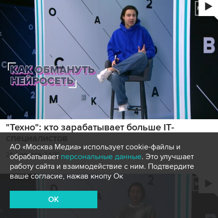
"Техно": кто зарабатывает больше IT-
специалистов
АО «Москва Медиа» использует cookie-файлы и
24 февраля, 14:00
обрабатывает
персональные данные
. Это улучшает
работу сайта и взаимодействие с ним. Подтвердите
ваше согласие, нажав кнопу Ок
OK