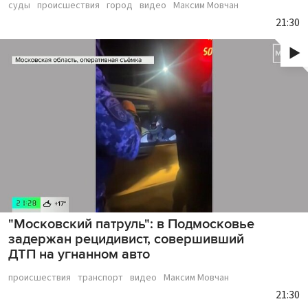
суды
происшествия
город
видео
Максим Мовчан
21:30
"Московский патруль": в Подмосковье
задержан рецидивист, совершивший
ДТП на угнанном авто
происшествия
транспорт
видео
Максим Мовчан
21:30