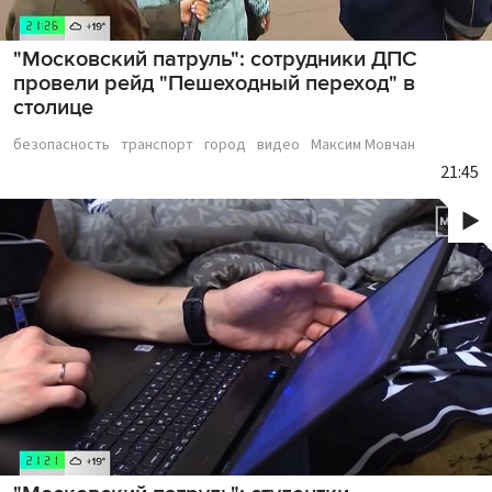
"Московский патруль": сотрудники ДПС
провели рейд "Пешеходный переход" в
столице
безопасность
транспорт
город
видео
Максим Мовчан
21:45