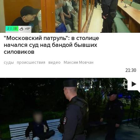
"Московский патруль": в столице
начался суд над бандой бывших
силовиков
суды
происшествия
видео
Максим Мовчан
21:30