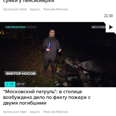
сумки у пенсионерки
происшествия
видео
Максим Мовчан
21:30
"Московский патруль": в столице
возбуждено дело по факту пожара с
двумя погибшими
происшествия
видео
Максим Мовчан