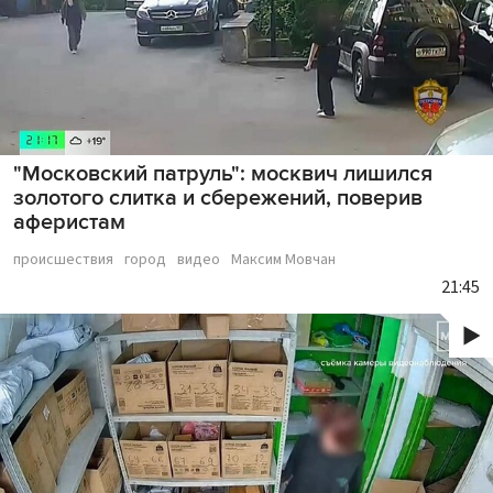
"Московский патруль": москвич лишился
золотого слитка и сбережений, поверив
аферистам
происшествия
город
видео
Максим Мовчан
21:45