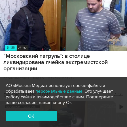
"Московский патруль": в столице
ликвидирована ячейка экстремистской
организации
происшествия
видео
Максим Мовчан
АО «Москва Медиа» использует cookie-файлы и
обрабатывает
персональные данные
. Это улучшает
21:35
04 ОКТЯБРЯ 2021
работу сайта и взаимодействие с ним. Подтвердите
ваше согласие, нажав кнопу Ок
OK