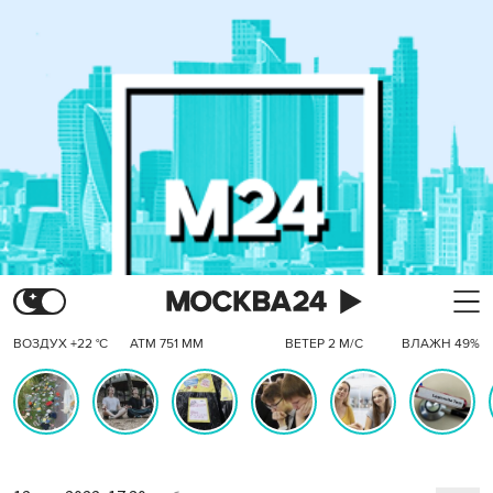
ВОЗДУХ +22 °C
АТМ 751 ММ
ВЕТЕР 2 М/С
ВЛАЖН 49%