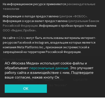
На информационном ресурсе применяются
рекомендательные
технологии
Информация о погоде предоставлена
Центром «ФОБОС»
.
Информация о курсах валют предоставлена
Центральным банком
Российской Федерации
. Информация о пробках предоставлена
ООО «Яндекс.Пробки»
.
На сайте
m24.ru
могут быть использованы материалы интернет-
ресурсов Facebook и Instagram, владельцем которых является
компания Meta Platforms Inc., признанная экстремистской и
запрещённой на территории Российской Федерации.
Партнёр Рамблера
АО «Москва Медиа» использует cookie-файлы и
обрабатывает
персональные данные
. Это улучшает
работу сайта и взаимодействие с ним. Подтвердите
Москва Медиа
Москва 24
Москва Доверие
ваше согласие, нажав кнопу Ок
Москва FM
Радио Москвы
Capital FM
Агентство "Москва"
OK