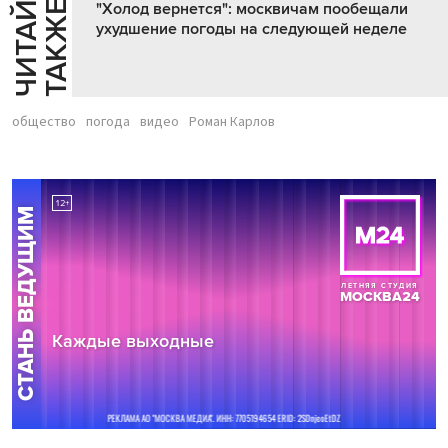
Ч
И
Т
А
Т
Е
Т
А
К
Ж
Й
Е
"Холод вернется": москвичам пообещали
ухудшение погоды на следующей неделе
общество
погода
видео
Роман Карлов