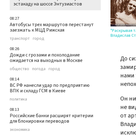
эстакаду на шоссе Энтузиастов
08:27
Автобусы трех маршрутов перестанут
заезжать к МЦД Рижская
"Раскрывая т
Владислав С
транспорт
город
08:26
Дожди с грозами и похолодание
До си
ожидается на выходных в Москве
замир
общество
погода
город
нами 
08:14
непох
ВС РФ нанесли удар по предприятию
ВПК и складу ГСМ в Киеве
Он ни
политика
не ви
08:13
от ар
Российские банки расширят критерии
для блокировки переводов
Влади
экономика
исклю