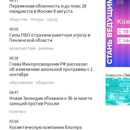
06:27
Переменная облачность и до плюс 26
ожидаются в Москве 8 августа
общество
погода
город
05:58
Силы ПВО отразили ракетную угрозу в
Пензенской области
происшествия
регионы
05:28
Глава Минпросвещения РФ рассказал
об изменениях школьной программы с 1
сентября
Новости СМ
образование
общество
04:47
Новая Зеландия объявила о 36-м пакете
санкций против России
политика
03:58
Косметическую компанию блогера