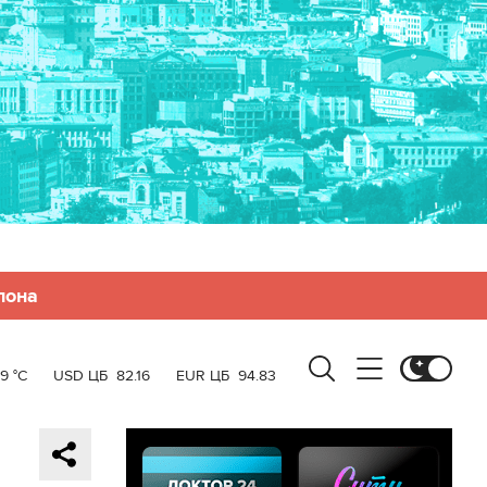
лона
19 °C
USD ЦБ
82.16
EUR ЦБ
94.83