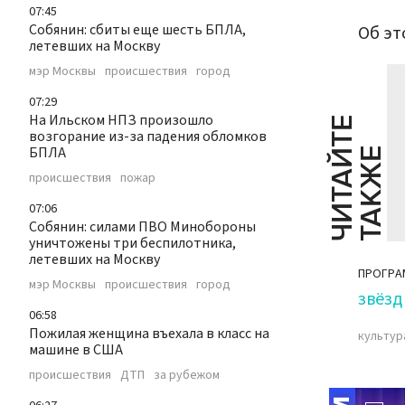
07:45
Собянин: сбиты еще шесть БПЛА,
Об эт
летевших на Москву
мэр Москвы
происшествия
город
07:29
На Ильском НПЗ произошло
Ч
И
Т
А
Т
Е
Т
А
К
Ж
возгорание из-за падения обломков
БПЛА
Й
Е
происшествия
пожар
07:06
Собянин: силами ПВО Минобороны
уничтожены три беспилотника,
летевших на Москву
ПРОГРА
мэр Москвы
происшествия
город
звёзд
06:58
Пожилая женщина въехала в класс на
культур
машине в США
происшествия
ДТП
за рубежом