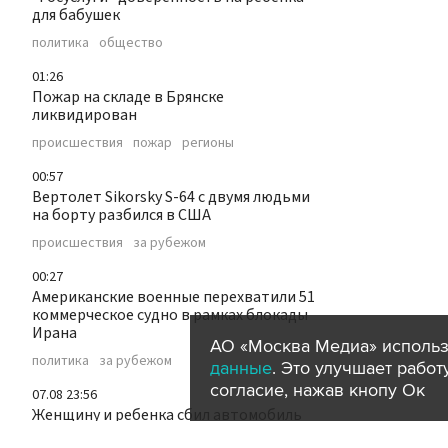
для бабушек
политика
общество
01:26
Пожар на складе в Брянске
ликвидирован
происшествия
пожар
регионы
00:57
Вертолет Sikorsky S-64 с двумя людьми
на борту разбился в США
происшествия
за рубежом
00:27
Американские военные перехватили 51
коммерческое судно в рамках блокады
Ирана
АО «Москва Медиа» использ
политика
за рубежом
данные
. Это улучшает рабо
согласие, нажав кнопу Ок
07.08 23:56
Женщину и ребенка сбил автомобиль
на трассе в Дагестане