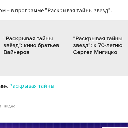
ом – в программе "Раскрывая тайны звезд".
"Раскрывая тайны
"Раскрывая тайны
звёзд": кино братьев
звезд": к 70-летию
Вайнеров
Сергея Мигицко
Раскрывая тайны
ММА:
а
видео