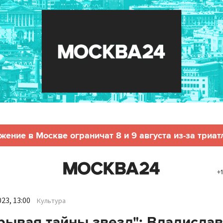
жение в Москве ограничат 8 и 9 августа из-за триат
+
23, 13:00
Культура
рывая тайны звезд": Владислав