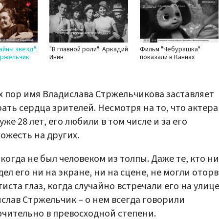
айны звезд":
"В главной роли": Аркадий
Фильм "Чебурашка"
тржельчик
Инин
показали в Каннах
х пор имя Владислава Стржельчикова заставляет
ать сердца зрителей. Несмотря на то, что актера 
уже 28 лет, его любили в том числе и за его
ожесть на других.
когда не был человеком из толпы. Даже те, кто н
дел его ни на экране, ни на сцене, не могли отор
тиста глаз, когда случайно встречали его на улице
слав Стржельчик – о нем всегда говорили
чительно в превосходной степени.