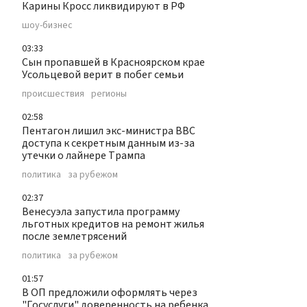
Карины Кросс ликвидируют в РФ
шоу-бизнес
03:33
Сын пропавшей в Красноярском крае
Усольцевой верит в побег семьи
происшествия
регионы
02:58
Пентагон лишил экс-министра ВВС
доступа к секретным данным из-за
утечки о лайнере Трампа
политика
за рубежом
02:37
Венесуэла запустила программу
льготных кредитов на ремонт жилья
после землетрясений
политика
за рубежом
01:57
В ОП предложили оформлять через
"Госуслуги" доверенность на ребенка