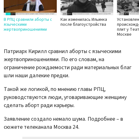
В РПЦ сравнили аборты с
Как изменилась Ильинка
Установле
языческими
после благоустройства
происхожд
жертвоприношениями
плит у Теа
Москве
Патриарх Кирилл сравнил аборты с языческими
жертвоприношениями. По его словам, на
ограничение рождаемости ради материальных благ
шли наши далекие предки.
Такой же логикой, по мнению главы РПЦ,
руководствуются люди, уговаривающие женщину
сделать аборт ради карьеры.
Заявление создало немало шума. Подробнее – в
сюжете телеканала Москва 24.