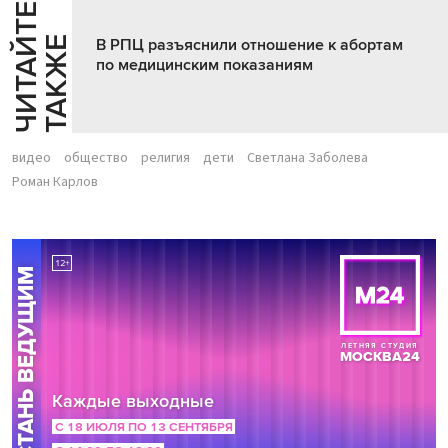
Ч
И
Т
А
Т
Е
Т
А
К
Ж
Й
Е
В РПЦ разъяснили отношение к абортам
по медицинским показаниям
видео
общество
религия
дети
Светлана Заболева
Роман Карлов