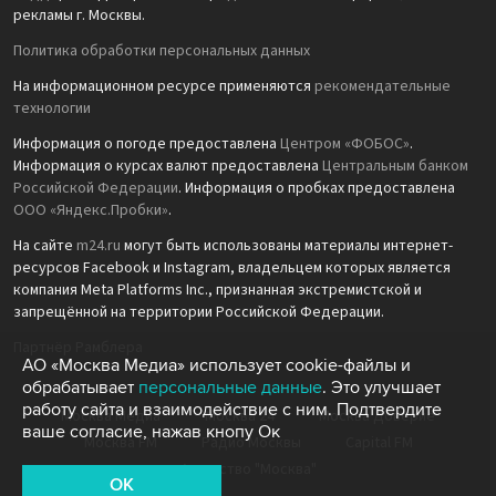
рекламы г. Москвы.
Политика обработки персональных данных
На информационном ресурсе применяются
рекомендательные
технологии
Информация о погоде предоставлена
Центром «ФОБОС»
.
Информация о курсах валют предоставлена
Центральным банком
Российской Федерации
. Информация о пробках предоставлена
ООО «Яндекс.Пробки»
.
На сайте
m24.ru
могут быть использованы материалы интернет-
ресурсов Facebook и Instagram, владельцем которых является
компания Meta Platforms Inc., признанная экстремистской и
запрещённой на территории Российской Федерации.
Партнёр Рамблера
АО «Москва Медиа» использует cookie-файлы и
обрабатывает
персональные данные
. Это улучшает
работу сайта и взаимодействие с ним. Подтвердите
Москва Медиа
Москва 24
Москва Доверие
ваше согласие, нажав кнопу Ок
Москва FM
Радио Москвы
Capital FM
Агентство "Москва"
OK