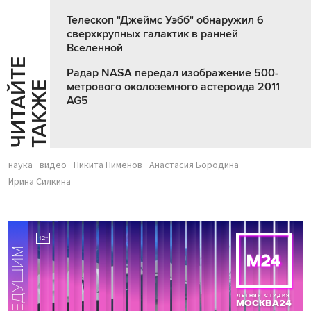
Телескоп "Джеймс Уэбб" обнаружил 6
сверхкрупных галактик в ранней
Вселенной
Ч
И
Т
А
Т
Е
Т
А
К
Ж
Радар NASA передал изображение 500-
Й
Е
метрового околоземного астероида 2011
AG5
наука
видео
Никита Пименов
Анастасия Бородина
Ирина Силкина