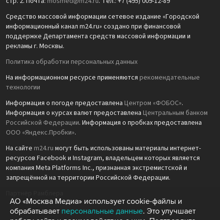
стр. 2. Почта:
mosmed@m24.ru
. Тел.: +7 (495) 009-12-89
Средство массовой информации сетевое издание «Городской
информационный канал m24.ru» создано при финансовой
поддержке Департамента средств массовой информации и
рекламы г. Москвы.
Политика обработки персональных данных
На информационном ресурсе применяются
рекомендательные
технологии
Информация о погоде предоставлена
Центром «ФОБОС»
.
Информация о курсах валют предоставлена
Центральным банком
Российской Федерации
. Информация о пробках предоставлена
ООО «Яндекс.Пробки»
.
На сайте
m24.ru
могут быть использованы материалы интернет-
ресурсов Facebook и Instagram, владельцем которых является
компания Meta Platforms Inc., признанная экстремистской и
запрещённой на территории Российской Федерации.
Партнёр Рамблера
АО «Москва Медиа» использует cookie-файлы и
обрабатывает
персональные данные
. Это улучшает