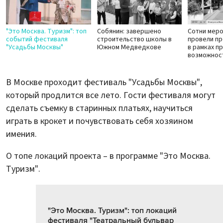
"Это Москва. Туризм": топ
Собянин: завершено
Сотни мер
событий фестиваля
строительство школы в
провели п
"Усадьбы Москвы"
Южном Медведкове
в рамках п
возможнос
В Москве проходит фестиваль "Усадьбы Москвы",
который продлится все лето. Гости фестиваля могут
сделать съемку в старинных платьях, научиться
играть в крокет и почувствовать себя хозяином
имения.
О топе локаций проекта – в программе "Это Москва.
Туризм".
"Это Москва. Туризм": топ локаций
фестиваля "Театральный бульвар