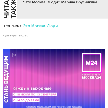
Ч
И
Т
А
Т
Е
Т
А
К
Ж
Й
Е
"Это Москва. Люди": Марина Брусникина
Это Москва. Люди
ПРОГРАММА:
культура
видео