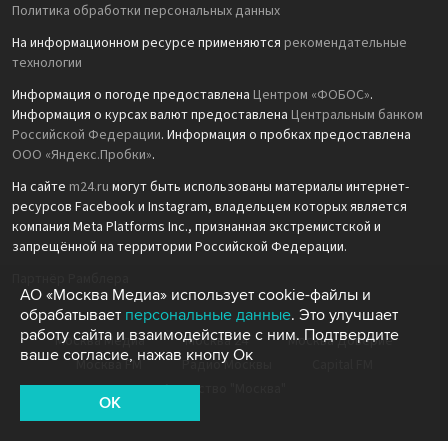
Политика обработки персональных данных
На информационном ресурсе применяются
рекомендательные
технологии
Информация о погоде предоставлена
Центром «ФОБОС»
.
Информация о курсах валют предоставлена
Центральным банком
Российской Федерации
. Информация о пробках предоставлена
ООО «Яндекс.Пробки»
.
На сайте
m24.ru
могут быть использованы материалы интернет-
ресурсов Facebook и Instagram, владельцем которых является
компания Meta Platforms Inc., признанная экстремистской и
запрещённой на территории Российской Федерации.
Партнёр Рамблера
АО «Москва Медиа» использует cookie-файлы и
обрабатывает
персональные данные
. Это улучшает
работу сайта и взаимодействие с ним. Подтвердите
Москва Медиа
Москва 24
Москва Доверие
ваше согласие, нажав кнопу Ок
Москва FM
Радио Москвы
Capital FM
Агентство "Москва"
OK