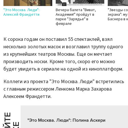
"Это Москва. Люди":
Вечера балета "Виват,
"Звезды с
Алексей Франдетти
Академия!" пройдут в
экрана": м
парке "Зарядье" в
Баснера в 
феврале
К сорока годам он поставил 55 спектаклей, взял
несколько золотых масок и возглавил труппу одного
из крупнейших театров Москвы. Еще он мечтает
производить носки. Кроме того, скоро его можно
будет увидеть в сериале на одной из киноплатформ.
Коллеги из проекта "Это Москва. Люди" встретились
с главным режиссером Ленкома Марка Захарова
Алексеем Франдетти.
"Это Москва. Люди": Полина Аскери