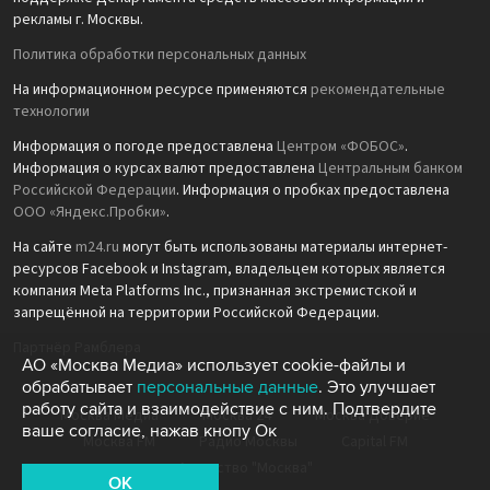
рекламы г. Москвы.
Политика обработки персональных данных
На информационном ресурсе применяются
рекомендательные
технологии
Информация о погоде предоставлена
Центром «ФОБОС»
.
Информация о курсах валют предоставлена
Центральным банком
Российской Федерации
. Информация о пробках предоставлена
ООО «Яндекс.Пробки»
.
На сайте
m24.ru
могут быть использованы материалы интернет-
ресурсов Facebook и Instagram, владельцем которых является
компания Meta Platforms Inc., признанная экстремистской и
запрещённой на территории Российской Федерации.
Партнёр Рамблера
АО «Москва Медиа» использует cookie-файлы и
обрабатывает
персональные данные
. Это улучшает
работу сайта и взаимодействие с ним. Подтвердите
Москва Медиа
Москва 24
Москва Доверие
ваше согласие, нажав кнопу Ок
Москва FM
Радио Москвы
Capital FM
Агентство "Москва"
OK