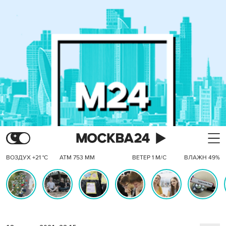
ВОЗДУХ +21 °C
АТМ 753 ММ
ВЕТЕР 1 М/С
ВЛАЖН 49%