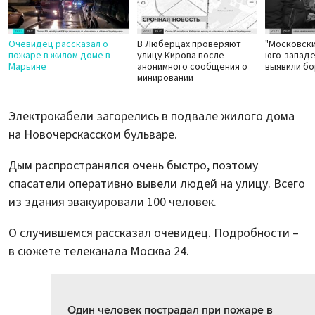
Очевидец рассказал о
В Люберцах проверяют
"Московски
пожаре в жилом доме в
улицу Кирова после
юго-запад
Марьине
анонимного сообщения о
выявили б
минировании
Электрокабели загорелись в подвале жилого дома
на Новочерскасском бульваре.
Дым распространялся очень быстро, поэтому
спасатели оперативно вывели людей на улицу. Всего
из здания эвакуировали 100 человек.
О случившемся рассказал очевидец. Подробности –
в сюжете телеканала Москва 24.
Один человек пострадал при пожаре в