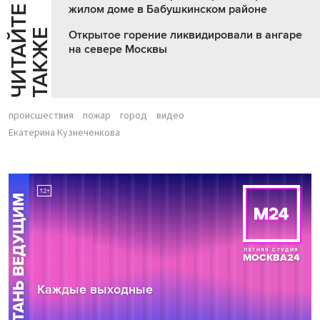
жилом доме в Бабушкинском районе
Ч
И
Т
А
Т
Е
Т
А
К
Ж
Й
Е
Открытое горение ликвидировали в ангаре
на севере Москвы
происшествия
пожар
город
видео
Екатерина Кузнеченкова