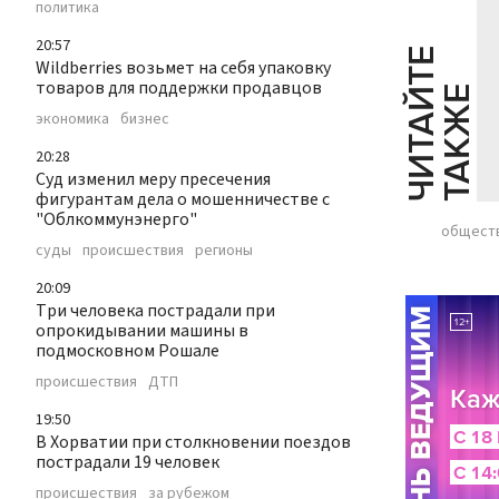
политика
20:57
Ч
И
Т
А
Т
Е
Т
А
К
Ж
Wildberries возьмет на себя упаковку
товаров для поддержки продавцов
Й
Е
экономика
бизнес
20:28
Суд изменил меру пресечения
фигурантам дела о мошенничестве с
"Облкоммунэнерго"
общест
суды
происшествия
регионы
20:09
Три человека пострадали при
опрокидывании машины в
подмосковном Рошале
происшествия
ДТП
19:50
В Хорватии при столкновении поездов
пострадали 19 человек
происшествия
за рубежом