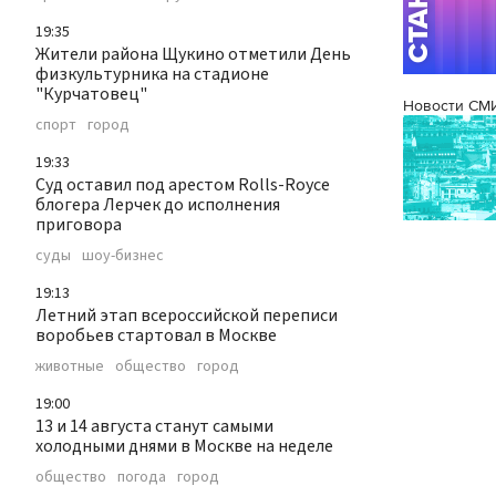
19:35
Жители района Щукино отметили День
физкультурника на стадионе
"Курчатовец"
Новости СМ
спорт
город
19:33
Суд оставил под арестом Rolls-Royce
блогера Лерчек до исполнения
приговора
суды
шоу-бизнес
19:13
Летний этап всероссийской переписи
воробьев стартовал в Москве
животные
общество
город
19:00
13 и 14 августа станут самыми
холодными днями в Москве на неделе
общество
погода
город