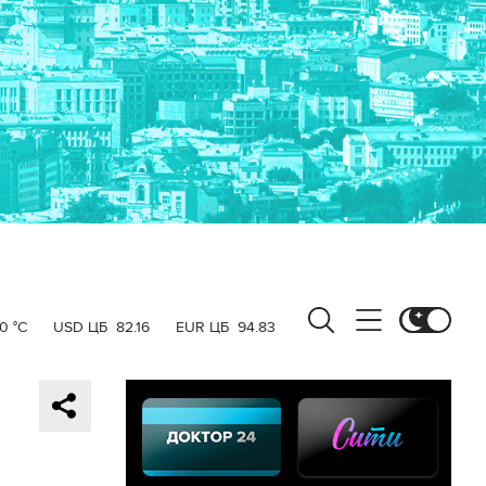
0 °C
USD ЦБ
82.16
EUR ЦБ
94.83