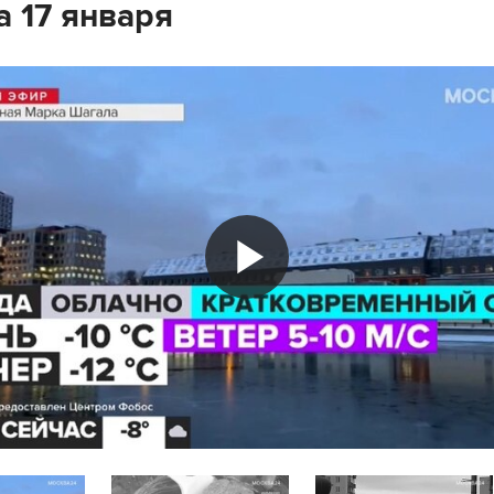
а 17 января
Play
Video