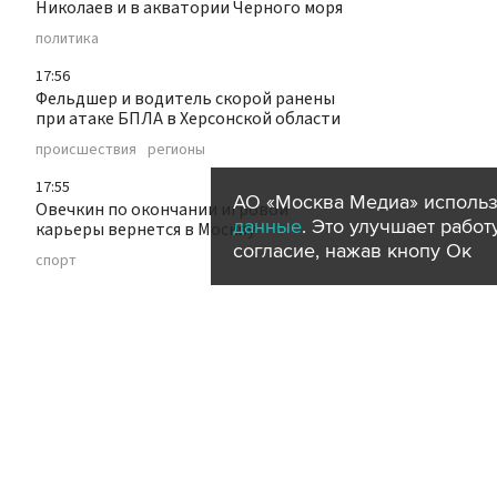
Николаев и в акватории Черного моря
политика
17:56
Фельдшер и водитель скорой ранены
при атаке БПЛА в Херсонской области
происшествия
регионы
17:55
АО «Москва Медиа» использ
Овечкин по окончании игровой
данные
. Это улучшает рабо
карьеры вернется в Москву
согласие, нажав кнопу Ок
спорт
17:41
Пропавшая 17-летняя девушка из
Пскова обнаружена мертвой
происшествия
регионы
17:40
В МИД Омана сообщили о позитивном
ходе переговоров по Ормузскому
проливу