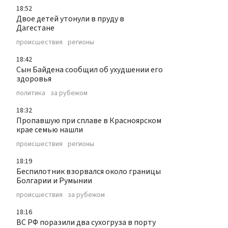
18:52
Двое детей утонули в пруду в
Дагестане
происшествия
регионы
18:42
Сын Байдена сообщил об ухудшении его
здоровья
политика
за рубежом
18:32
Пропавшую при сплаве в Красноярском
крае семью нашли
происшествия
регионы
18:19
Беспилотник взорвался около границы
Болгарии и Румынии
происшествия
за рубежом
18:16
ВС РФ поразили два сухогруза в порту