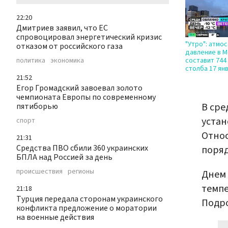
22:20
Дмитриев заявил, что ЕС
спровоцировал энергетический кризис
"Утро": атмо
отказом от российского газа
давление в 
политика
экономика
составит 744
столба 17 ян
21:52
Егор Громадский завоевал золото
чемпионата Европы по современному
В сре
пятиборью
устан
спорт
Относ
21:31
Средства ПВО сбили 360 украинских
поряд
БПЛА над Россией за день
происшествия
регионы
Днем 
темпе
21:18
Турция передала сторонам украинского
Подро
конфликта предложение о моратории
на военные действия