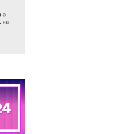
 о
 на