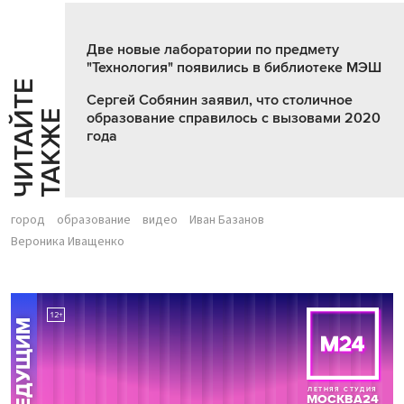
Две новые лаборатории по предмету
"Технология" появились в библиотеке МЭШ
Ч
И
Т
А
Т
Е
Т
А
К
Ж
Сергей Собянин заявил, что столичное
Й
Е
образование справилось с вызовами 2020
года
город
образование
видео
Иван Базанов
Вероника Иващенко