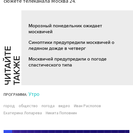
сюжете телеканала Москва 24.
Морозный понедельник ожидает
москвичей
Синоптики предупредили москвичей о
ледяном дожде в четверг
Ч
И
Т
А
Т
Е
Т
А
К
Ж
Й
Е
Москвичей предупредили о погоде
спастического типа
Утро
ПРОГРАММА:
город
общество
погода
видео
Иван Распопов
Екатерина Лопарева
Никита Поповнин