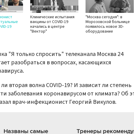
ионист
Клинические испытания
"Москва сегодня": в
ктуальные
вакцины от COVID-19
Морозовской больнице
VID-19
начались в центре
появилось новое 3D-
"Вектор"
оборудование
ка "Я только спросить" телеканала Москва 24
ает разобраться в вопросах, касающихся
авируса.
 ли вторая волна COVID-19? И зависит ли степень
ти заболевания коронавирусом от климата? Об э
азал врач-инфекционист Георгий Викулов.
Названы самые
Тренеры рекоменду