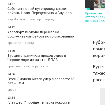
14:27
Собянин: новый путепровод свяжет
районы Ново-Переделкино и Внуково
Врач-инфекц
ответил на а
мэр Москвы
транспорт
город
вопросы о CO
14:22
Аэропорт Внуково перешел на
обслуживание рейсов по согласованию
Рубри
транспорт
город
помог
14:10
корон
Турция ограничила проход судов в
Черное море из-за атак БПЛА
Будет
происшествия
за рубежом
тяжес
14:06
Отец Лионеля Месси умер в возрасте 68
расск
лет – СМИ
спорт
13:54
"Летфест" пройдет в парке искусств