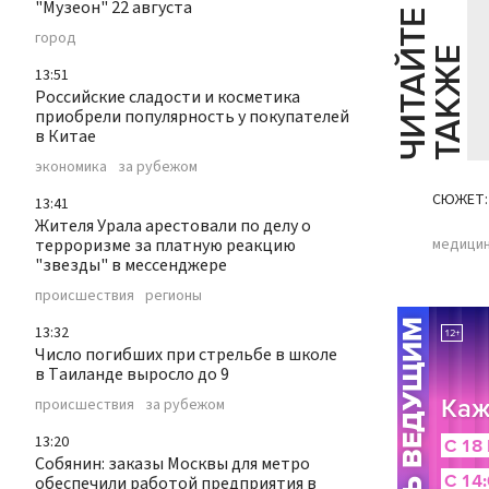
"Музеон" 22 августа
Ч
И
Т
А
Т
Е
Т
А
К
Ж
город
Й
Е
13:51
Российские сладости и косметика
приобрели популярность у покупателей
в Китае
экономика
за рубежом
СЮЖЕТ:
13:41
Жителя Урала арестовали по делу о
терроризме за платную реакцию
медици
"звезды" в мессенджере
происшествия
регионы
13:32
Число погибших при стрельбе в школе
в Таиланде выросло до 9
происшествия
за рубежом
13:20
Собянин: заказы Москвы для метро
обеспечили работой предприятия в