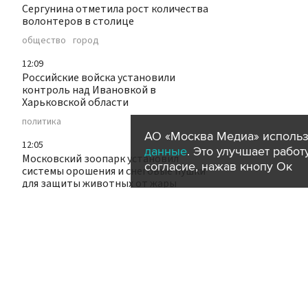
Сергунина отметила рост количества
волонтеров в столице
общество
город
12:09
Российские войска установили
контроль над Ивановкой в
Харьковской области
политика
АО «Москва Медиа» использ
12:05
данные
. Это улучшает рабо
Московский зоопарк установил
согласие, нажав кнопу Ок
системы орошения и снеговые пушки
для защиты животных от жары
животные
город
11:58
Шесть человек пострадали в
результате ДТП в Волгоградской
области
происшествия
ДТП
регионы
11:43