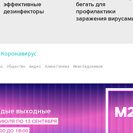
эффективные
бегать для
дезинфекторы
профилактики
заражения вирусам
Коронавирус
на
общество
видео
Алина Гилева
Иван Евдокимов