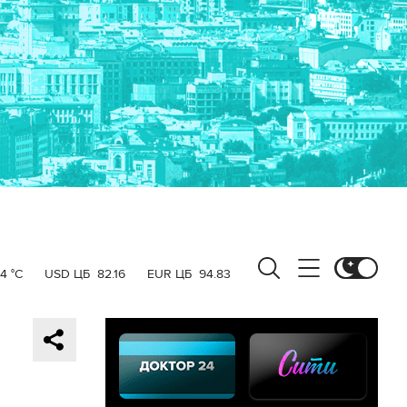
4 °C
USD ЦБ
82.16
EUR ЦБ
94.83