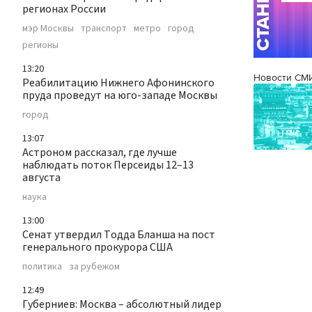
регионах России
мэр Москвы
транспорт
метро
город
регионы
13:20
Новости СМ
Реабилитацию Нижнего Афонинского
пруда проведут на юго-западе Москвы
город
13:07
Астроном рассказал, где лучше
наблюдать поток Персеиды 12–13
августа
наука
13:00
Сенат утвердил Тодда Бланша на пост
генерального прокурора США
политика
за рубежом
12:49
Губерниев: Москва – абсолютный лидер