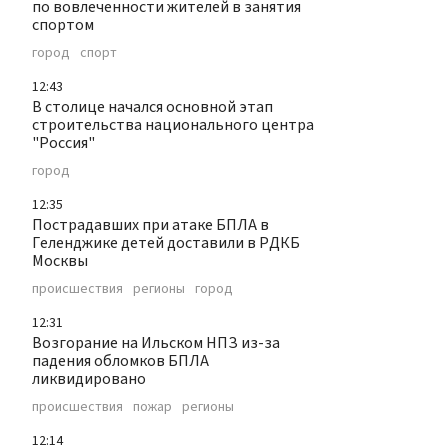
по вовлеченности жителей в занятия
спортом
город
спорт
12:43
В столице начался основной этап
строительства национального центра
"Россия"
город
12:35
Пострадавших при атаке БПЛА в
Геленджике детей доставили в РДКБ
Москвы
происшествия
регионы
город
12:31
Возгорание на Ильском НПЗ из-за
падения обломков БПЛА
ликвидировано
происшествия
пожар
регионы
12:14