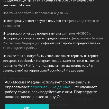
поддержке Департамента средств массовой информации и
рекламы г. Москвы.
Политика обработки персональных данных
На информационном ресурсе применяются
рекомендательные
технологии
Информация о погоде предоставлена
Центром «ФОБОС»
.
Информация о курсах валют предоставлена
Центральным банком
Российской Федерации
. Информация о пробках предоставлена
ООО «Яндекс.Пробки»
.
На сайте
m24.ru
могут быть использованы материалы интернет-
ресурсов Facebook и Instagram, владельцем которых является
компания Meta Platforms Inc., признанная экстремистской и
запрещённой на территории Российской Федерации.
Партнёр Рамблера
АО «Москва Медиа» использует cookie-файлы и
обрабатывает
персональные данные
. Это улучшает
работу сайта и взаимодействие с ним. Подтвердите
Москва Медиа
Москва 24
Москва Доверие
ваше согласие, нажав кнопу Ок
Москва FM
Радио Москвы
Capital FM
Агентство "Москва"
OK