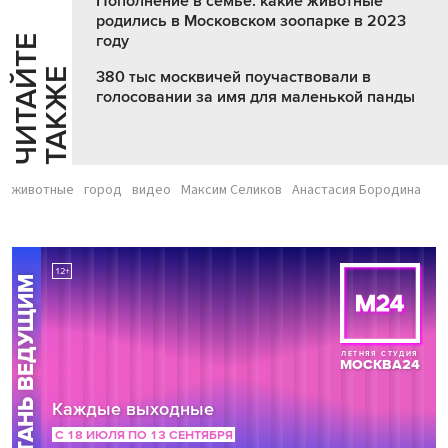
Пополнение в семье: какие животные
родились в Московском зоопарке в 2023
году
Ч
И
Т
А
Т
Е
Т
А
К
Ж
Й
Е
380 тыс москвичей поучаствовали в
голосовании за имя для маленькой панды
животные
город
видео
Максим Селиков
Анастасия Бородина