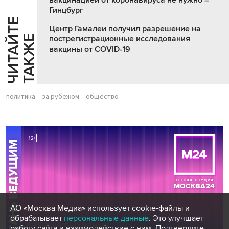
Гинцбург
Ч
И
Т
А
Т
Е
Т
А
К
Ж
Центр Гамалеи получил разрешение на
Й
Е
пострегистрационные исследования
вакцины от COVID-19
политика
за рубежом
общество
АО «Москва Медиа» использует cookie-файлы и
обрабатывает
персональные данные
. Это улучшает
работу сайта и взаимодействие с ним. Подтвердите