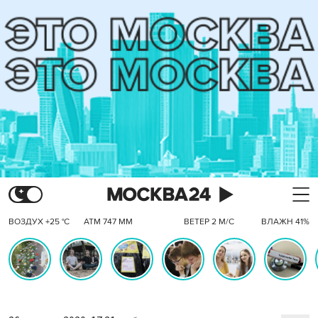
ВОЗДУХ +25 °C
АТМ 747 ММ
ВЕТЕР 2 М/С
ВЛАЖН 41%