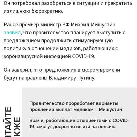
Он потребовал разобраться в ситуации и прекратить
излишнюю бюрократию.
Ранее премьер-министр РФ Михаил Мишустин
заявил
, что правительство планирует выступить с
предложением продолжить стимулирующую
политику в отношении медиков, работающих с
коронавирусной инфекцией COVID-19.
Он заверил, что предложения в скором времени
будут направлены Владимиру Путину.
Правительство проработает варианты
продления выплат медикам – Мишустин
Ч
И
Т
А
Т
Е
Т
А
К
Ж
Й
Е
Врачи, работающие с пациентами с COVID-
19, смогут досрочно выйти на пенсию