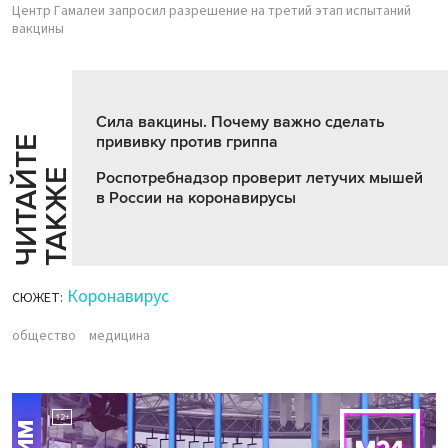
Центр Гамалеи запросил разрешение на третий этап испытаний
вакцины
Сила вакцины. Почему важно сделать
прививку против гриппа
Ч
И
Т
А
Т
Е
Т
А
К
Ж
Й
Е
Роспотребнадзор проверит летучих мышей
в России на коронавирусы
Коронавирус
СЮЖЕТ:
общество
медицина