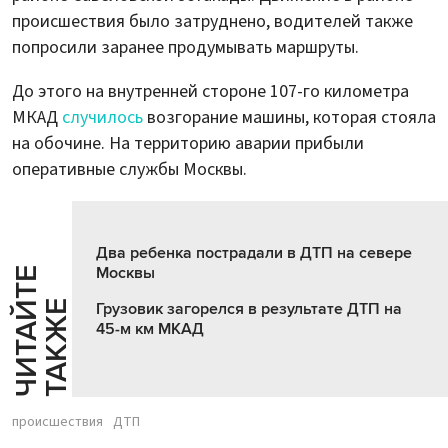
происшествия было затруднено, водителей также
попросили заранее продумывать маршруты.
До этого на внутренней стороне 107-го километра
МКАД
случилось
возгорание машины, которая стояла
на обочине. На территорию аварии прибыли
оперативные службы Москвы.
Два ребенка пострадали в ДТП на севере
Москвы
Ч
И
Т
А
Т
Е
Т
А
К
Ж
Й
Е
Грузовик загорелся в результате ДТП на
45-м км МКАД
происшествия
ДТП