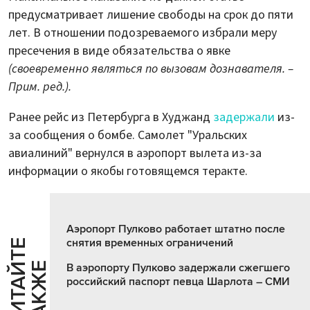
предусматривает лишение свободы на срок до пяти
лет. В отношении подозреваемого избрали меру
пресечения в виде обязательства о явке
(своевременно являться по вызовам дознавателя. –
Прим. ред.).
Ранее рейс из Петербурга в Худжанд
задержали
из-
за сообщения о бомбе. Самолет "Уральских
авиалиний" вернулся в аэропорт вылета из-за
информации о якобы готовящемся теракте.
Аэропорт Пулково работает штатно после
снятия временных ограничений
Ч
И
Т
А
Т
Е
Т
А
К
Ж
Й
Е
В аэропорту Пулково задержали сжегшего
российский паспорт певца Шарлота – СМИ