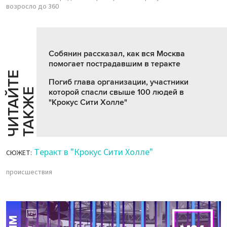
возросло до 360
Собянин рассказал, как вся Москва
помогает пострадавшим в теракте
Ч
И
Т
А
Т
Е
Т
А
К
Ж
Погиб глава организации, участники
Й
Е
которой спасли свыше 100 людей в
"Крокус Сити Холле"
Теракт в "Крокус Сити Холле"
СЮЖЕТ:
происшествия