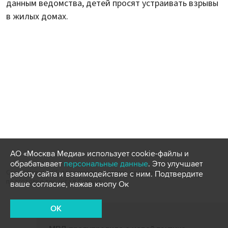
данным ведомства, детей просят устраивать взрывы
в жилых домах.
АО «Москва Медиа» использует cookie-файлы и
обрабатывает
персональные данные
. Это улучшает
Сотрудники ФСБ задержали женщину, подозреваемую в
работу сайта и взаимодействие с ним. Подтвердите
подготовке теракта в Самаре
ваше согласие, нажав кнопу Ок
OK