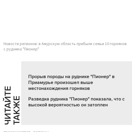
Новости регионов: в Амурскую область прибыли семьи 10 горняков
с рудника "Пионер"
Прорыв породы на руднике "Пионер" в
Приамурье произошел выше
местонахождения горняков
Ч
И
Т
А
Т
Е
Т
А
К
Ж
Й
Е
Разведка рудника "Пионер" показала, что с
высокой вероятностью он затоплен