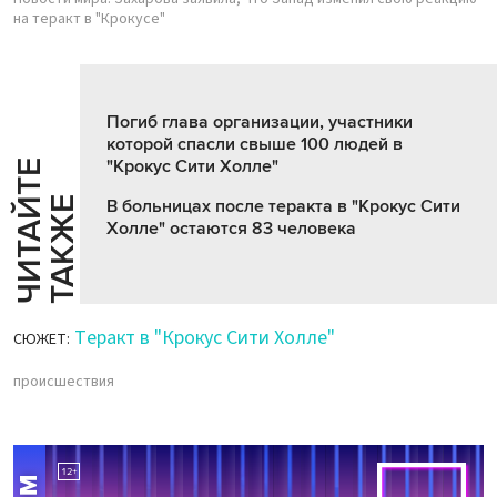
на теракт в "Крокусе"
Погиб глава организации, участники
которой спасли свыше 100 людей в
"Крокус Сити Холле"
Ч
И
Т
А
Т
Е
Т
А
К
Ж
Й
Е
В больницах после теракта в "Крокус Сити
Холле" остаются 83 человека
Теракт в "Крокус Сити Холле"
СЮЖЕТ:
происшествия