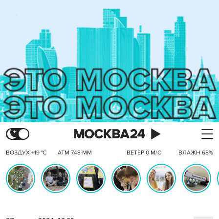
ВОЗДУХ +19 °C
АТМ 748 ММ
ВЕТЕР 0 М/С
ВЛАЖН 68%