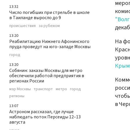
мероп
13:32
комис
Число погибших при стрельбе в школе
в Таиланде выросло до 9
"Волг
происшествия
за рубежом
декаб
13:20
На фо
Реабилитацию Нижнего Афонинского
пруда проведут на юго-западе Москвы
Красн
город
уровн
Крым
13:20
Собянин: заказы Москвы для метро
обеспечили работой предприятия в
Комме
регионах России
росси
мэр Москвы
транспорт
метро
город
чтобы
регионы
в Чер
13:07
Астроном рассказал, где лучше
наблюдать поток Персеиды 12–13
августа