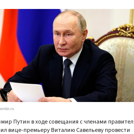
emlin.ru
мир Путин в ходе совещания с членами правител
ил вице-премьеру Виталию Савельеву провести