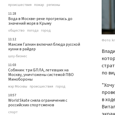
происшествия
пожар
регионы
11:28
Вода в Москве-реке прогрелась до
значений моря в Крыму
общество
погода
город
11:12
Фото: kr
Максим Галкин включил блюда русской
кухни в райдер
Влади
шоу-бизнес
котор
страт
11:03
Собянин: три БПЛА, летевших на
по ви
Москву, уничтожены системой ПВО
Минобороны
"Хочу
мэр Москвы
происшествия
город
прове
10:57
в ход
World Skate сняла ограничения с
российских спортсменов
Витал
спорт
экран