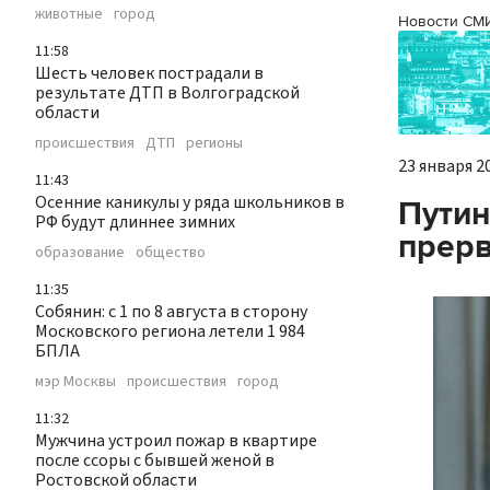
животные
город
Новости СМ
11:58
Шесть человек пострадали в
результате ДТП в Волгоградской
области
происшествия
ДТП
регионы
23 января 20
11:43
Осенние каникулы у ряда школьников в
Путин
РФ будут длиннее зимних
прерв
образование
общество
11:35
Собянин: с 1 по 8 августа в сторону
Московского региона летели 1 984
БПЛА
мэр Москвы
происшествия
город
11:32
Мужчина устроил пожар в квартире
после ссоры с бывшей женой в
Ростовской области