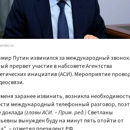
emlin.ru
мир Путин извинился за международный звонок
ый прервет участие в набсовете Агентства
егических инициатив (АСИ). Мероприятие прово
деосвязи.
 меня заранее извинить, возникла необходимост
сти международный телефонный разговор, поэт
е доклада
(главы АСИ. – Прим. ред.)
Светланы
ьевны вынужден буду на минут пять отойти от
а", – отметил президент РФ.