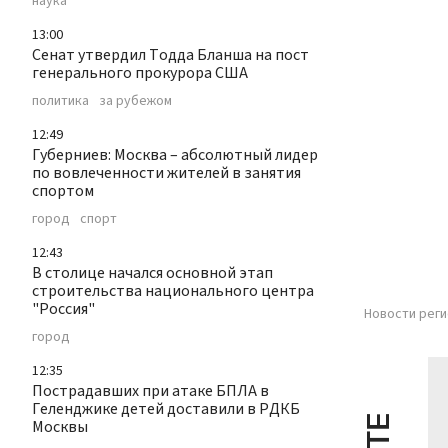
наука
13:00
Сенат утвердил Тодда Бланша на пост
генерального прокурора США
политика
за рубежом
12:49
Губерниев: Москва – абсолютный лидер
по вовлеченности жителей в занятия
спортом
город
спорт
12:43
В столице начался основной этап
строительства национального центра
"Россия"
Новости реги
город
12:35
Пострадавших при атаке БПЛА в
Геленджике детей доставили в РДКБ
Москвы