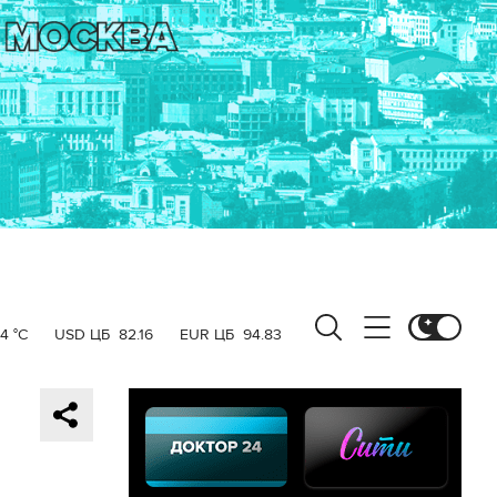
4 °C
USD ЦБ
82.16
EUR ЦБ
94.83