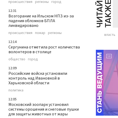
Ч
И
Т
А
Т
Е
Т
А
К
Ж
происшествия
регионы
город
Й
Е
12:31
Возгорание на Ильском НПЗ из-за
падения обломков БПЛА
ликвидировано
происшествия
пожар
регионы
власть
12:14
Сергунина отметила рост количества
волонтеров в столице
общество
город
12:09
Российские войска установили
контроль над Ивановкой в
Харьковской области
политика
12:05
Московский зоопарк установил
системы орошения и снеговые пушки
для защиты животных от жары