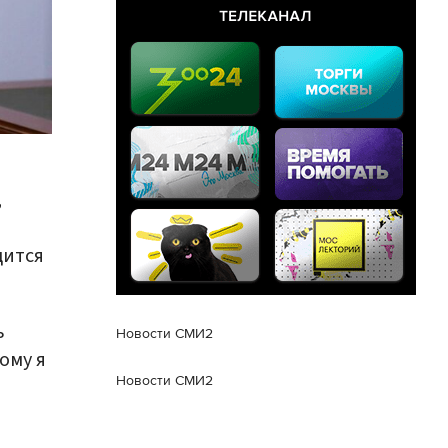
,
дится
ь
Новости СМИ2
ому я
Новости СМИ2