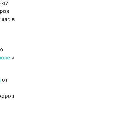
ной
еров
ошло в
го
поле
и
л
от
керов