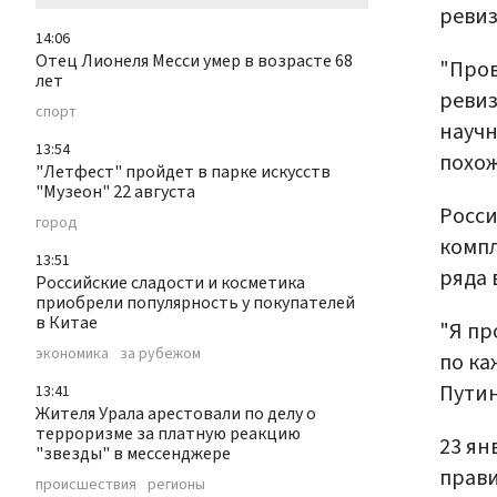
ревиз
14:06
Отец Лионеля Месси умер в возрасте 68
"Пров
лет
ревиз
спорт
научн
13:54
похож
"Летфест" пройдет в парке искусств
"Музеон" 22 августа
Росси
город
компл
13:51
ряда 
Российские сладости и косметика
приобрели популярность у покупателей
в Китае
"Я пр
экономика
за рубежом
по ка
Путин
13:41
Жителя Урала арестовали по делу о
терроризме за платную реакцию
23 ян
"звезды" в мессенджере
прави
происшествия
регионы