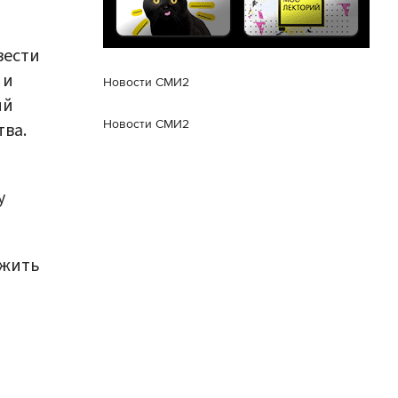
вести
 и
Новости СМИ2
ий
Новости СМИ2
тва.
у
ожить