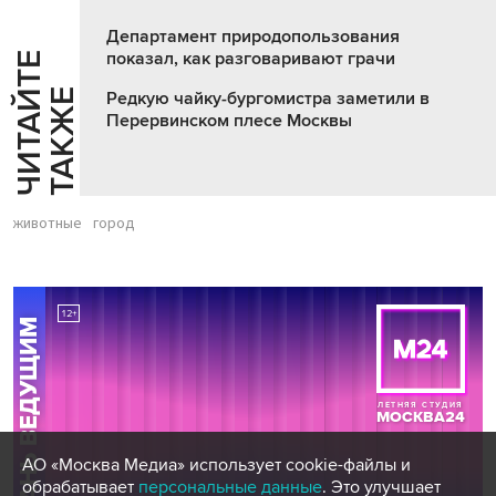
Департамент природопользования
показал, как разговаривают грачи
Ч
И
Т
А
Т
Е
Т
А
К
Ж
Й
Е
Редкую чайку-бургомистра заметили в
Перервинском плесе Москвы
животные
город
АО «Москва Медиа» использует cookie-файлы и
обрабатывает
персональные данные
. Это улучшает