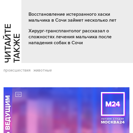
Восстановление истерзанного хаски
мальчика в Сочи займет несколько лет
Ч
И
Т
А
Т
Е
Т
А
К
Ж
Хирург-трансплантолог рассказал о
Й
Е
сложностях лечения мальчика после
нападения собак в Сочи
происшествия
животные