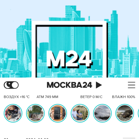
ВОЗДУХ +16 °C
АТМ 749 ММ
ВЕТЕР 0 М/С
ВЛАЖН 100%