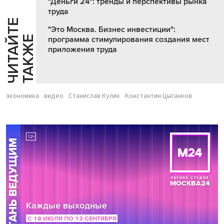
"Деньги 24": тренды и перспективы рынка
труда
Ч
И
Т
А
Т
Е
Т
А
К
Ж
"Это Москва. Бизнес инвестиции":
Й
Е
программа стимулирования создания мест
приложения труда
экономика
видео
Станислав Кулик
Константин Цыганков