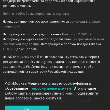
поддержке Департамента средств массовой информации и
рекламы г. Москвы.
Политика обработки персональных данных
На информационном ресурсе применяются
рекомендательные
технологии
Информация о погоде предоставлена
Центром «ФОБОС»
.
Информация о курсах валют предоставлена
Центральным банком
Российской Федерации
. Информация о пробках предоставлена
ООО «Яндекс.Пробки»
.
На сайте
m24.ru
могут быть использованы материалы интернет-
ресурсов Facebook и Instagram, владельцем которых является
компания Meta Platforms Inc., признанная экстремистской и
запрещённой на территории Российской Федерации.
Партнёр Рамблера
АО «Москва Медиа» использует cookie-файлы и
обрабатывает
персональные данные
. Это улучшает
работу сайта и взаимодействие с ним. Подтвердите
Москва Медиа
Москва 24
Москва Доверие
ваше согласие, нажав кнопу Ок
Москва FM
Радио Москвы
Capital FM
Агентство "Москва"