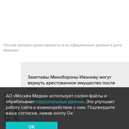
Песков призвал ориентироваться на официальные данные в деле
Иванова
Замглавы Минобороны Иванову могут
вернуть арестованное имущество после
суда
Ч
И
Т
А
Т
Е
Т
А
К
Ж
АО «Москва Медиа» использует cookie-файлы и
Сожительница замглавы МО Иванова
обрабатывает
персональные данные
. Это улучшает
Й
Е
переоформила автомобили на других
работу сайта и взаимодействие с ним. Подтвердите
владельцев
ваше согласие, нажав кнопу Ок
OK