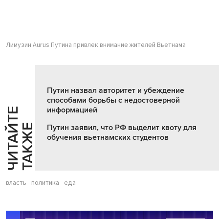
Лимузин Aurus Путина привлек внимание жителей Вьетнама
Путин назвал авторитет и убеждение
способами борьбы с недостоверной
информацией
Ч
И
Т
А
Т
Е
Т
А
К
Ж
Й
Е
Путин заявил, что РФ выделит квоту для
обучения вьетнамских студентов
власть
политика
еда