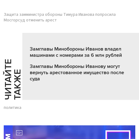
Защита замминистра обороны Тимура Иванова попросила
Мосгорсуд отменить арест
Замглавы Минобороны Иванов владел
машинами с номерами за 6 млн рублей
Ч
И
Т
А
Т
Е
Т
А
К
Ж
Замглавы Минобороны Иванову могут
Й
Е
вернуть арестованное имущество после
суда
политика