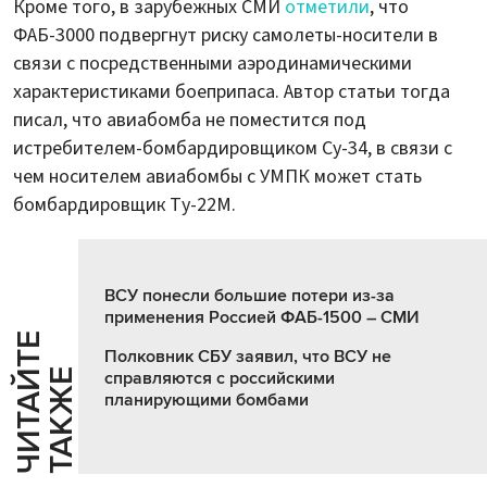
Кроме того, в зарубежных СМИ
отметили
, что
ФАБ-3000 подвергнут риску самолеты-носители в
связи с посредственными аэродинамическими
характеристиками боеприпаса. Автор статьи тогда
писал, что авиабомба не поместится под
истребителем-бомбардировщиком Су-34, в связи с
чем носителем авиабомбы с УМПК может стать
бомбардировщик Ту-22М.
ВСУ понесли большие потери из-за
применения Россией ФАБ-1500 – СМИ
Ч
И
Т
А
Т
Е
Т
А
К
Ж
Полковник СБУ заявил, что ВСУ не
Й
Е
справляются с российскими
планирующими бомбами