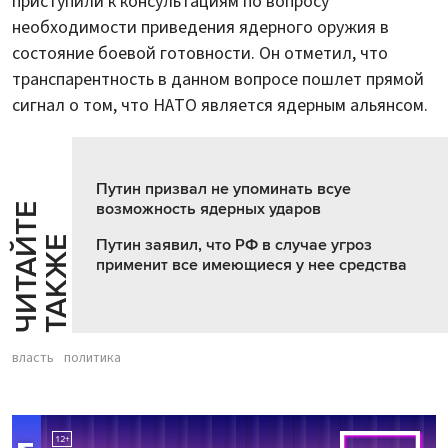
приступили к консультациям по вопросу
необходимости приведения ядерного оружия в
состояние боевой готовности. Он отметил, что
транспарентность в данном вопросе пошлет прямой
сигнал о том, что НАТО является ядерным альянсом.
Путин призвал не упоминать всуе
возможность ядерных ударов
Ч
И
Т
А
Т
Е
Т
А
К
Ж
Й
Е
Путин заявил, что РФ в случае угроз
применит все имеющиеся у нее средства
власть
политика