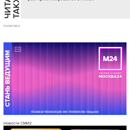
Й
Е
политика
Новости СМИ2