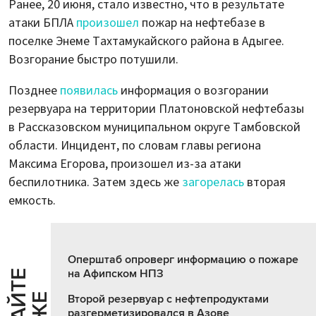
Ранее, 20 июня, стало известно, что в результате
атаки БПЛА
произошел
пожар на нефтебазе в
поселке Энеме Тахтамукайского района в Адыгее.
Возгорание быстро потушили.
Позднее
появилась
информация о возгорании
резервуара на территории Платоновской нефтебазы
в Рассказовском муниципальном округе Тамбовской
области. Инцидент, по словам главы региона
Максима Егорова, произошел из-за атаки
беспилотника. Затем здесь же
загорелась
вторая
емкость.
Оперштаб опроверг информацию о пожаре
на Афипском НПЗ
Ч
И
Т
А
Т
Е
Т
А
К
Ж
Второй резервуар с нефтепродуктами
разгерметизировался в Азове