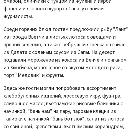
омаром, блинчики с тунцом из Фуйена и икрой
форели из горного курорта Сапа, уточнили
журналисты.
Среди горячих блюд гостям предложили рыбу "Ланг"
из города Вьетчи в листьях лотоса с овощами и
пряной зеленью, а также ребрышки ягненка на гриле
из Далата с соленым соусом из Сапы. На десерт
подавали мороженое из кокоса из Бенче и лонганом
из Хынгйена, мороженое со вкусом молодого риса,
торт "Медовик" и фрукты.
Здесь же гости могли попробовать ассортимент
хлебобулочных изделий, лососевую икру, фуа-гра,
сливочное масло, вьетнамские рисовые блинчики с
начинкой, "бань нам" на пару, паровые клецки из
тапиоки с начинкой "бань бот лок", салат из лотоса
со свининой, креветками, вьетнамским кориандром,