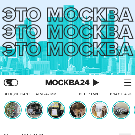
ВОЗДУХ +24 °C
АТМ 747 ММ
ВЕТЕР 1 М/С
ВЛАЖН 46%