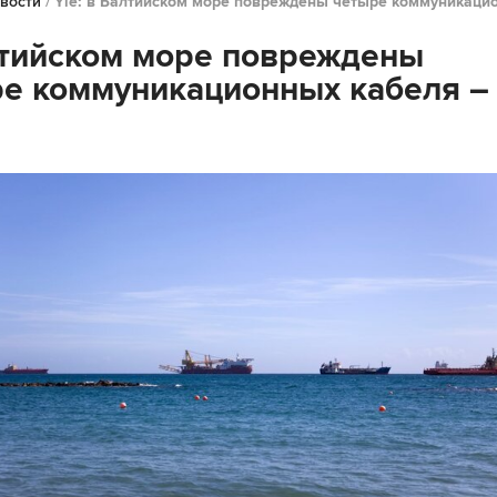
вости
/
Yle: в Балтийском море повреждены четыре коммуникаци
тийском море повреждены
е коммуникационных кабеля –