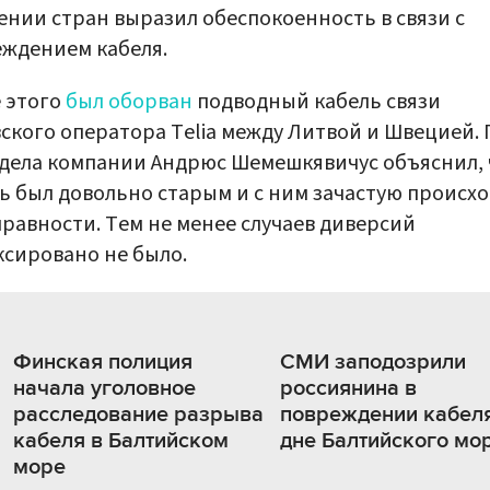
ении стран выразил обеспокоенность в связи с
ждением кабеля.
 этого
был оборван
подводный кабель связи
ского оператора Telia между Литвой и Швецией. 
дела компании Андрюс Шемешкявичус объяснил, 
ь был довольно старым и с ним зачастую происх
равности. Тем не менее случаев диверсий
сировано не было.
Финская полиция
СМИ заподозрили
начала уголовное
россиянина в
расследование разрыва
повреждении кабеля
кабеля в Балтийском
дне Балтийского мо
море