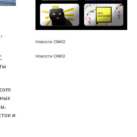
,
Новости СМИ2
C
Новости СМИ2
ты
icom
нных
ы.
сток и