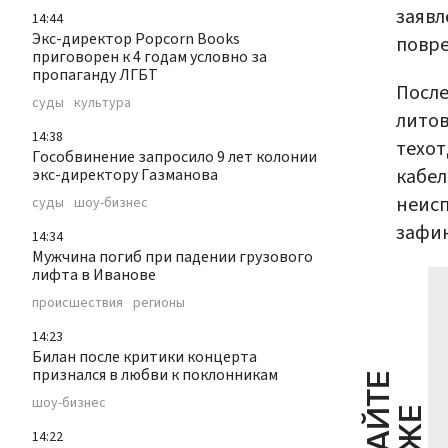
заявл
14:44
Экс-директор Popcorn Books
повре
приговорен к 4 годам условно за
пропаганду ЛГБТ
После
суды
культура
литов
14:38
техот
Гособвинение запросило 9 лет колонии
кабел
экс-директору Газманова
неисп
суды
шоу-бизнес
зафик
14:34
Мужчина погиб при падении грузового
лифта в Иванове
происшествия
регионы
14:23
Билан после критики концерта
признался в любви к поклонникам
Ч
И
Т
А
Т
Е
Т
А
К
Ж
шоу-бизнес
14:22