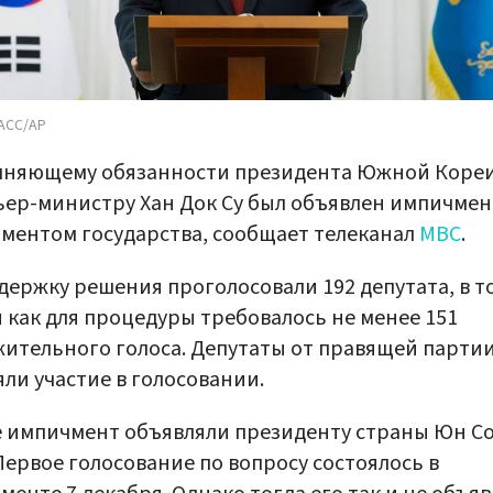
АСС/АР
лняющему обязанности президента Южной Коре
ер-министру Хан Док Су был объявлен импичмен
ментом государства, сообщает телеканал
MBC
.
держку решения проголосовали 192 депутата, в т
 как для процедуры требовалось не менее 151
ительного голоса. Депутаты от правящей партии
ли участие в голосовании.
 импичмент объявляли президенту страны Юн С
Первое голосование по вопросу состоялось в