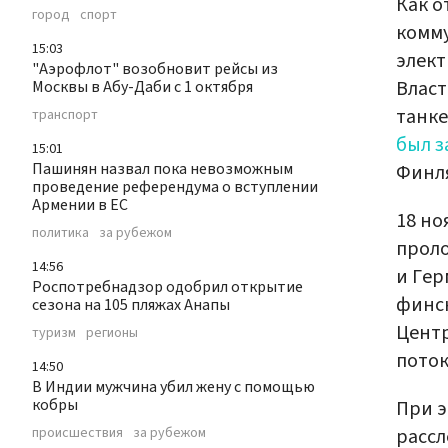
Как о
город
спорт
комм
15:03
элект
"Аэрофлот" возобновит рейсы из
Власт
Москвы в Абу-Даби с 1 октября
танке
транспорт
был 
15:01
Пашинян назвал пока невозможным
Финл
проведение референдума о вступлении
Армении в ЕС
18 но
политика
за рубежом
проло
14:56
и Ге
Роспотребнадзор одобрил открытие
финс
сезона на 105 пляжах Анапы
Центр
туризм
регионы
поток
14:50
В Индии мужчина убил жену с помощью
кобры
При э
рассл
происшествия
за рубежом