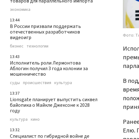
товаров для параллельного импорта
экономика
13:44
В России призвали поддержать
отечественных разработчиков
Фото: Т
видеоигр
бизнес
технологии
Испо
премь
13:43
Исполнитель роли Лермонтова
парла
Аблогин получил 3 года колонии за
мошенничество
В под
суды
происшествия
культура
время
13:37
полож
Lionsgate планирует выпустить сиквел
байопика о Майкле Джексоне к 2028
приня
году
культура
кино
Ранее
Елю. 
13:32
Специалист по гибридной войне де