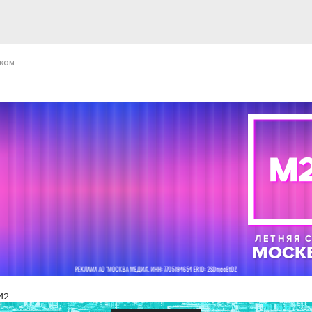
жом
И2