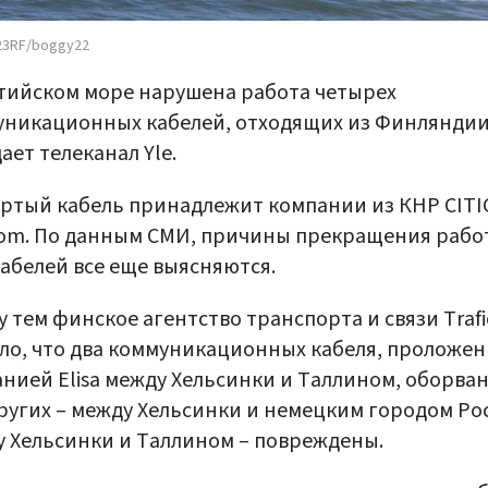
23RF/boggy22
тийском море нарушена работа четырех
никационных кабелей, отходящих из Финляндии
ает телеканал Yle.
ртый кабель принадлежит компании из КНР CITI
om. По данным СМИ, причины прекращения рабо
кабелей все еще выясняются.
 тем финское агентство транспорта и связи Traf
ло, что два коммуникационных кабеля, проложе
нией Elisa между Хельсинки и Таллином, оборван
ругих – между Хельсинки и немецким городом Ро
 Хельсинки и Таллином – повреждены.