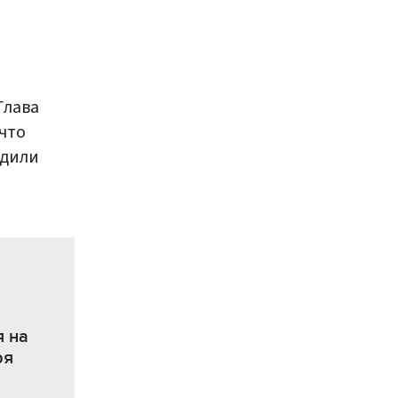
Глава
что
одили
 на
ря