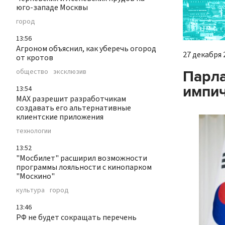
юго-западе Москвы
город
13:56
Агроном объяснил, как уберечь огород
27 декабря 2
от кротов
общество
эксклюзив
Парл
импич
13:54
MAX разрешит разработчикам
создавать его альтернативные
клиентские приложения
технологии
13:52
"Мосбилет" расширил возможности
программы лояльности с кинопарком
"Москино"
культура
город
13:46
РФ не будет сокращать перечень