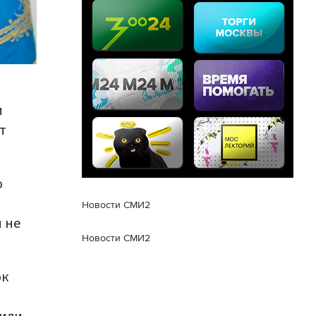
и
т
о
Новости СМИ2
 не
Новости СМИ2
ок