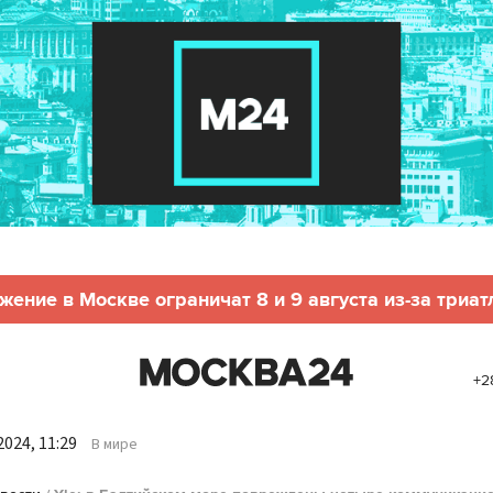
жение в Москве ограничат 8 и 9 августа из-за триат
+2
024, 11:29
В мире