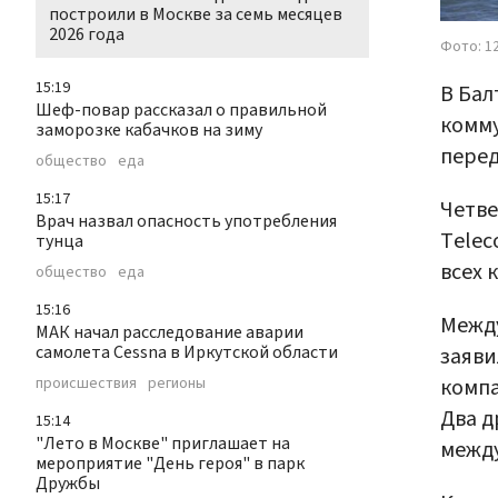
построили в Москве за семь месяцев
2026 года
Фото: 1
15:19
В Бал
Шеф-повар рассказал о правильной
комму
заморозке кабачков на зиму
перед
общество
еда
15:17
Четве
Врач назвал опасность употребления
Telec
тунца
всех 
общество
еда
15:16
Между
МАК начал расследование аварии
самолета Cessna в Иркутской области
заяви
компа
происшествия
регионы
Два д
15:14
"Лето в Москве" приглашает на
между
мероприятие "День героя" в парк
Дружбы