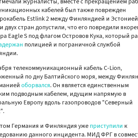
тмечали журналисты, вместе с прекращением ра
уникационных кабелей был также поврежден
рокабель Estlink 2 между Финляндией и Эстонией
и двух стран допустили, что его повредили якоре
ра Eagle S под флагом Островов Кука, который р
задержан
полицией и пограничной службой
яндии.
ября телекоммуникационный кабель C-Lion,
женный по дну Балтийского моря, между Финля
рманией
оборвался
. Он является единственным
ким подводным кабелем, идущим напрямую в
альную Европу вдоль газопроводов "Северный
".
том Германия и Финляндия уже
приступили
к
едованию данного инцидента. МИД ФРГ в совме