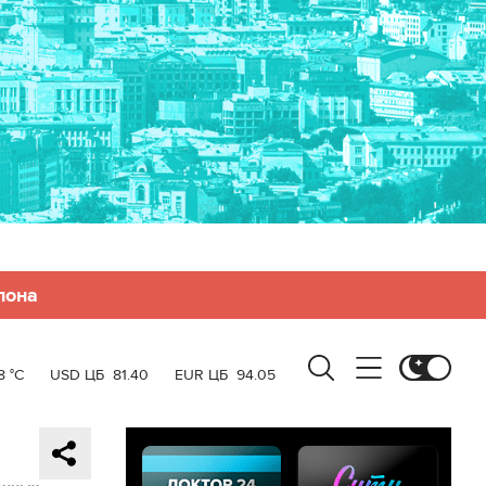
лона
8 °C
USD ЦБ
81.40
EUR ЦБ
94.05