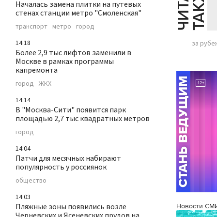
Й
Е
Началась замена плитки на путевых
стенах станции метро "Смоленская"
транспорт
метро
город
14:18
за рубе
Более 2,9 тыс лифтов заменили в
Москве в рамках программы
капремонта
город
ЖКХ
14:14
В "Москва-Сити" появится парк
площадью 2,7 тыс квадратных метров
город
14:04
Патчи для месячных набирают
популярность у россиянок
общество
14:03
Пляжные зоны появились возле
Новости СМ
Черневских и Ясеневских прудов на