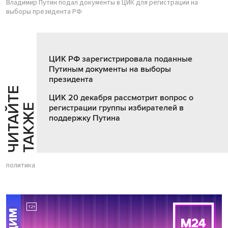
Владимир Путин подал документы в ЦИК для регистрации на
выборы президента РФ
ЦИК РФ зарегистрировала поданные
Путиным документы на выборы
президента
Ч
И
Т
А
Т
Е
Т
А
К
Ж
ЦИК 20 декабря рассмотрит вопрос о
Й
Е
регистрации группы избирателей в
поддержку Путина
политика