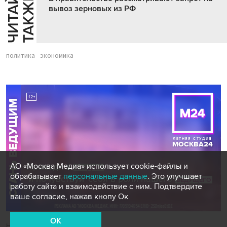
Ч
И
Т
А
Т
Е
Т
А
К
Ж
Й
Е
вывоз зерновых из РФ
политика
экономика
АО «Москва Медиа» использует cookie-файлы и
обрабатывает
персональные данные
. Это улучшает
работу сайта и взаимодействие с ним. Подтвердите
ваше согласие, нажав кнопу Ок
OK
Новости СМИ2