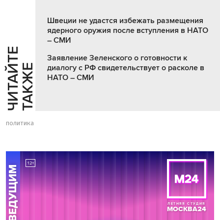
Швеции не удастся избежать размещения
ядерного оружия после вступления в НАТО
– СМИ
Ч
И
Т
А
Т
Е
Т
А
К
Ж
Заявление Зеленского о готовности к
Й
Е
диалогу с РФ свидетельствует о расколе в
НАТО – СМИ
политика