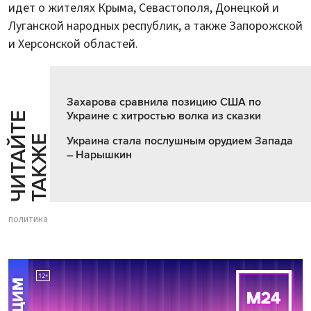
идет о жителях Крыма, Севастополя, Донецкой и
Луганской народных республик, а также Запорожской
и Херсонской областей.
Захарова сравнила позицию США по
Украине с хитростью волка из сказки
Ч
И
Т
А
Т
Е
Т
А
К
Ж
Й
Е
Украина стала послушным орудием Запада
– Нарышкин
политика