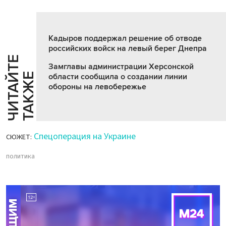
Кадыров поддержал решение об отводе
российских войск на левый берег Днепра
Ч
И
Т
А
Т
Е
Т
А
К
Ж
Замглавы администрации Херсонской
Й
Е
области сообщила о создании линии
обороны на левобережье
Спецоперация на Украине
СЮЖЕТ:
политика