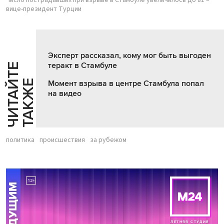
вице-президент Турции
Эксперт рассказал, кому мог быть выгоден
теракт в Стамбуле
Ч
И
Т
А
Т
Е
Т
А
К
Ж
Й
Е
Момент взрыва в центре Стамбула попал
на видео
политика
происшествия
за рубежом