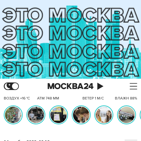
ВОЗДУХ +16 °C
АТМ 748 ММ
ВЕТЕР 1 М/С
ВЛАЖН 88%