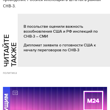
СНВ-3.
В посольстве оценили важность
возобновления США и РФ инспекций по
СНВ-3 – СМИ
Ч
И
Т
А
Т
Е
Т
А
К
Ж
Й
Е
Дипломат заявила о готовности США к
началу переговоров по СНВ-3
политика