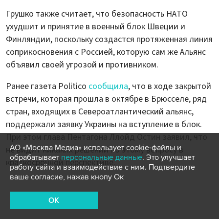
Грушко также считает, что безопасность НАТО
ухудшит и принятие в военный блок Швеции и
Финляндии, поскольку создастся протяженная линия
соприкосновения с Россией, которую сам же Альянс
объявил своей угрозой и противником.
Ранее газета Politico
сообщила
, что в ходе закрытой
встречи, которая прошла в октябре в Брюсселе, ряд
стран, входящих в Североатлантический альянс,
поддержали заявку Украины на вступление в блок.
При этом глава Пентагона Ллойд Остин заявил, что
АО «Москва Медиа» использует cookie-файлы и
не видит никаких решений по этому вопросу в
обрабатывает
персональные данные
. Это улучшает
краткосрочной перспективе.
работу сайта и взаимодействие с ним. Подтвердите
ваше согласие, нажав кнопу Ок
OK