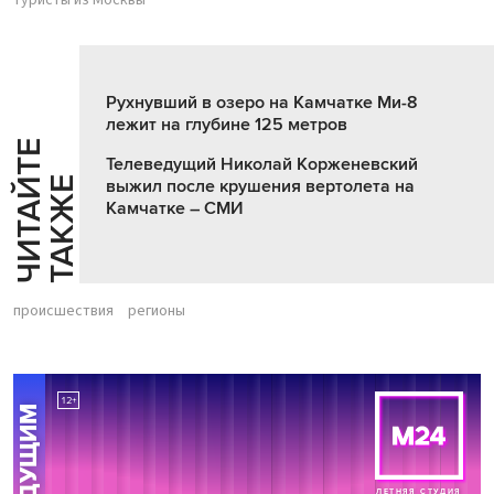
туристы из Москвы
Рухнувший в озеро на Камчатке Ми-8
лежит на глубине 125 метров
Ч
И
Т
А
Т
Е
Т
А
К
Ж
Телеведущий Николай Корженевский
Й
Е
выжил после крушения вертолета на
Камчатке – СМИ
происшествия
регионы