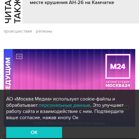
Ч
И
Т
А
Т
Е
Т
А
К
Ж
Й
Е
месте крушения АН-26 на Камчатке
происшествия
регионы
АО «Москва Медиа» использует cookie-файлы и
обрабатывает
персональные данные
. Это улучшает
работу сайта и взаимодействие с ним. Подтвердите
ваше согласие, нажав кнопу Ок
OK
Новости СМИ2