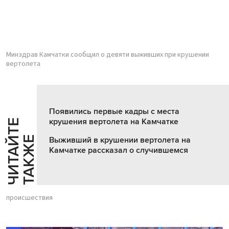
Минздрав Камчатки сообщил о девяти выживших при крушении
вертолета
Появились первые кадры с места
крушения вертолета на Камчатке
Ч
И
Т
А
Т
Е
Т
А
К
Ж
Й
Е
Выживший в крушении вертолета на
Камчатке рассказал о случившемся
происшествия