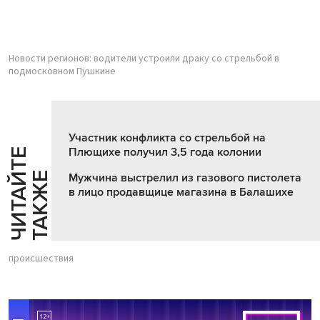
Новости регионов: водители устроили драку со стрельбой в
подмосковном Пушкине
Участник конфликта со стрельбой на
Плющихе получил 3,5 года колонии
Ч
И
Т
А
Т
Е
Т
А
К
Ж
Й
Е
Мужчина выстрелил из газового пистолета
в лицо продавщице магазина в Балашихе
происшествия