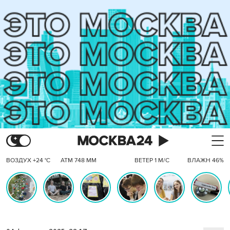
ВОЗДУХ +24 °C
АТМ 748 ММ
ВЕТЕР 1 М/С
ВЛАЖН 46%