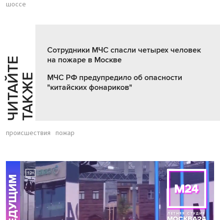
шоссе
Сотрудники МЧС спасли четырех человек
на пожаре в Москве
Ч
И
Т
А
Т
Е
Т
А
К
Ж
Й
Е
МЧС РФ предупредило об опасности
"китайских фонариков"
происшествия
пожар