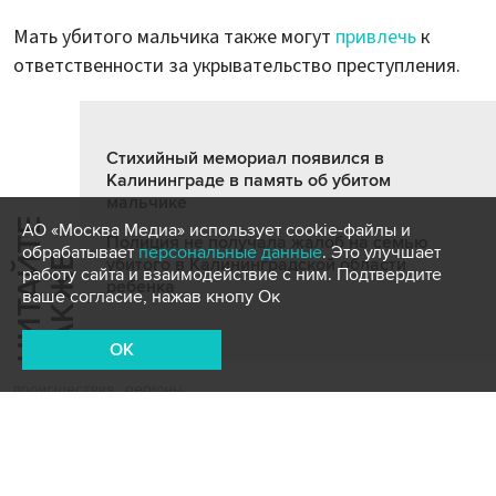
Мать убитого мальчика также могут
привлечь
к
ответственности за укрывательство преступления.
Стихийный мемориал появился в
Калининграде в память об убитом
мальчике
Ч
И
Т
А
Т
Е
Т
А
К
Ж
АО «Москва Медиа» использует cookie-файлы и
Полиция не получала жалоб на семью
обрабатывает
персональные данные
. Это улучшает
Й
Е
убитого в Калининградской области
работу сайта и взаимодействие с ним. Подтвердите
ребенка
ваше согласие, нажав кнопу Ок
OK
происшествия
регионы