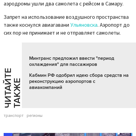
аэродромы ушли два самолета с рейсом в Самару.
Запрет на использование воздушного пространства
также коснулся авиагавани
Ульяновска
. Аэропорт до
сих пор не принимает и не отправляет самолеты.
Минтранс предложил ввести "период
охлаждения" для пассажиров
Ч
И
Т
А
Т
Е
Т
А
К
Ж
Кабмин РФ одобрил идею сбора средств на
Й
Е
реконструкцию аэропортов с
авиакомпаний
транспорт
регионы