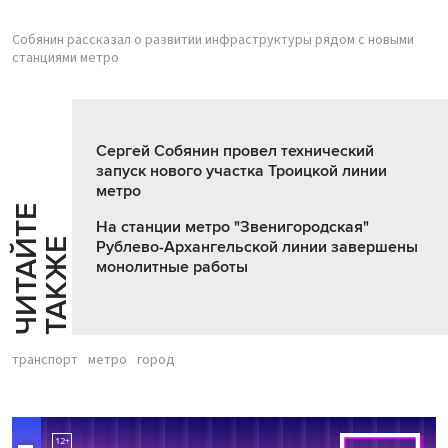
Собянин рассказал о развитии инфраструктуры рядом с новыми
станциями метро
Сергей Собянин провел технический
запуск нового участка Троицкой линии
метро
Ч
И
Т
А
Т
Е
Т
А
К
Ж
На станции метро "Звенигородская"
Й
Е
Рублево-Архангельской линии завершены
монолитные работы
транспорт
метро
город