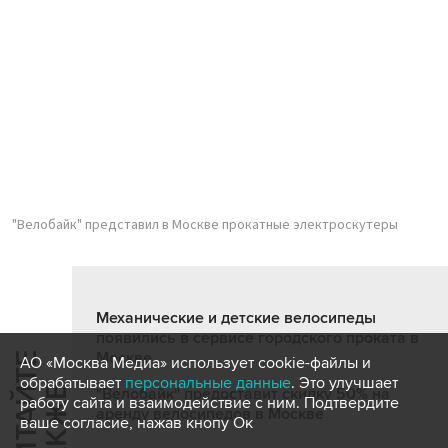
"Велобайк" представил в Москве прокатные электроскутеры
Механические и детские велосипеды
появились в сервисе городского проката в
Москве
Ч
И
Т
А
Т
Е
Т
А
К
Ж
АО «Москва Медиа» использует cookie-файлы и
обрабатывает
персональные данные
. Это улучшает
Й
Е
"Велобайк" предоставит скидку 50% на
работу сайта и взаимодействие с ним. Подтвердите
аренду велосипедов в Москве
ваше согласие, нажав кнопу Ок