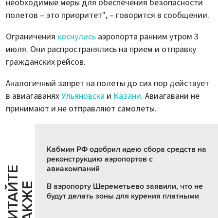
необходимые меры для обеспечения безопасности
полетов – это приоритет", – говорится в сообщении.
Ограничения
коснулись
аэропорта ранним утром 3
июля. Они распространялись на прием и отправку
гражданских рейсов.
Аналогичный запрет на полеты до сих пор действует
в авиагаванях
Ульяновска
и
Казани
. Авиагавани не
принимают и не отправляют самолеты.
Кабмин РФ одобрил идею сбора средств на
реконструкцию аэропортов с
авиакомпаний
Ч
И
Т
А
Т
Е
Т
А
К
Ж
Й
Е
В аэропорту Шереметьево заявили, что не
будут делать зоны для курения платными