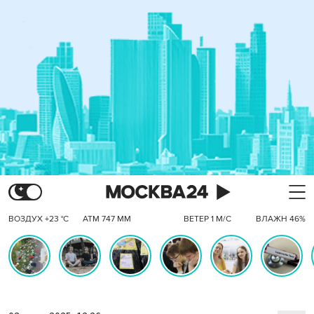
ВОЗДУХ +23 °C
АТМ 747 ММ
ВЕТЕР 1 М/С
ВЛАЖН 46%