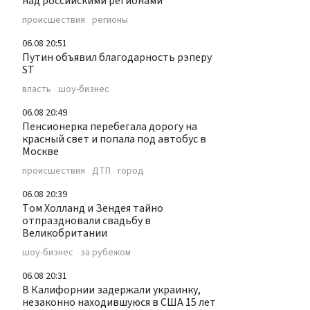
над российскими регионами
происшествия
регионы
06.08 20:51
Путин объявил благодарность рэперу
ST
власть
шоу-бизнес
06.08 20:49
Пенсионерка перебегала дорогу на
красный свет и попала под автобус в
Москве
происшествия
ДТП
город
06.08 20:39
Том Холланд и Зендея тайно
отпраздновали свадьбу в
Великобритании
шоу-бизнес
за рубежом
06.08 20:31
В Калифорнии задержали украинку,
незаконно находившуюся в США 15 лет