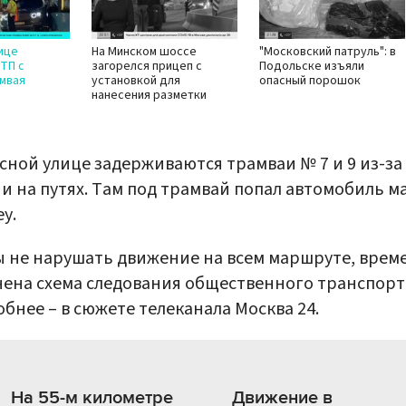
ице
На Минском шоссе
"Московский патруль": в
ТП с
загорелся прицеп с
Подольске изъяли
мвая
установкой для
опасный порошок
нанесения разметки
сной улице задерживаются трамваи № 7 и 9 из-за
и на путях. Там под трамвай попал автомобиль м
ey.
 не нарушать движение на всем маршруте, врем
ена схема следования общественного транспорт
бнее – в сюжете телеканала Москва 24.
На 55-м километре
Движение в