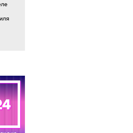
еле
иля