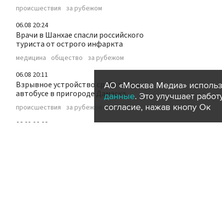
происшествия
за рубежом
06.08 20:24
Врачи в Шанхае спасли российского
туриста от острого инфаркта
медицина
общество
за рубежом
06.08 20:11
Взрывное устройство сработало в
АО «Москва Медиа» использ
автобусе в пригороде Дамаска
данные
. Это улучшает рабо
согласие, нажав кнопу Ок
происшествия
за рубежом
06.08 20:09
Фильм "Последний богатырь. Колобок"
собрал более 46 млн рублей в день
премьеры
культура
кино
06.08 20:06
Почти треть из топ-100 участников
конкурса "Музыка Гордых"
представляют Москву