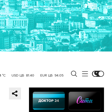
4 °C
USD ЦБ
81.40
EUR ЦБ
94.05