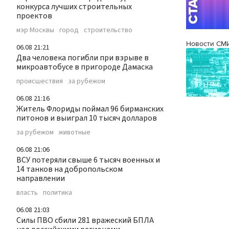
конкурса лучших строительных
проектов
мэр Москвы
город
строительство
Новости СМ
06.08 21:21
Два человека погибли при взрыве в
микроавтобусе в пригороде Дамаска
происшествия
за рубежом
06.08 21:16
Житель Флориды поймал 96 бирманских
питонов и выиграл 10 тысяч долларов
за рубежом
животные
06.08 21:06
ВСУ потеряли свыше 6 тысяч военных и
14 танков на добропольском
направлении
власть
политика
06.08 21:03
Силы ПВО сбили 281 вражеский БПЛА