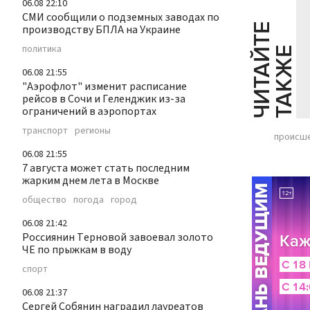
06.08 22:10
СМИ сообщили о подземных заводах по
Ч
И
Т
А
Т
Е
Т
А
К
Ж
производству БПЛА на Украине
политика
Й
Е
06.08 21:55
"Аэрофлот" изменит расписание
рейсов в Сочи и Геленджик из-за
ограничений в аэропортах
транспорт
регионы
происш
06.08 21:55
7 августа может стать последним
жарким днем лета в Москве
общество
погода
город
06.08 21:42
Россиянин Терновой завоевал золото
ЧЕ по прыжкам в воду
спорт
06.08 21:37
Сергей Собянин наградил лауреатов