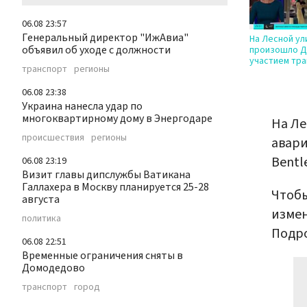
06.08 23:57
Генеральный директор "ИжАвиа"
На Лесной ул
объявил об уходе с должности
произошло Д
участием тра
транспорт
регионы
06.08 23:38
Украина нанесла удар по
многоквартирному дому в Энергодаре
На Ле
происшествия
регионы
авари
Bentl
06.08 23:19
Визит главы дипслужбы Ватикана
Галлахера в Москву планируется 25-28
Чтобы
августа
измен
политика
Подро
06.08 22:51
Временные ограничения сняты в
Домодедово
транспорт
город