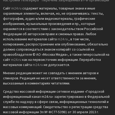
Настройки телеэфира
Перечень запрещенных в РФ организаций
Сайт
m24.ru
содержит материалы, товарные знаки и иные
охраняемые элементы, включая, но, не ограничиваясь: тексты,
фотографии, аудио и/или видеоматериалы, графические
изображения, музыкальные произведения и пр., которые
охраняются в соответствии с законодательством Российской
Федерации об авторском праве и смежных правах. Любое
использование материалов сайта
m24.ru
, в том числе,
копирование, распространение или опубликование, обязательно
должно сопровождаться знаком копирайт со ссылкой на
правообладателя © АО «Москва Медиа», а также гиперссылкой на
сайт
m24.ru
как на первоисточник информации. Переработка
материалов сайта
m24.ru
не допускается.
Мнение редакции может не совпадать с мнением авторов и
спикеров. Редакция не несет ответственности за мнения,
высказанные в комментариях читателями.
Средство массовой информации сетевое издание «Городской
информационный канал m24.ru» зарегистрировано в Федеральной
службе по надзору в сфере связи, информационных технологий и
массовых коммуникаций. Свидетельство о регистрации средства
массовой информации Эл № ФС77-53981 от 30 апреля 2013 г.