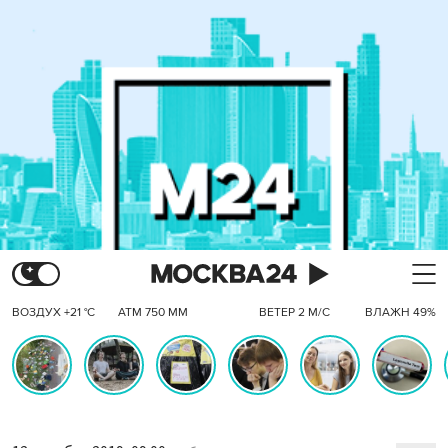
ВОЗДУХ +21 °C
АТМ 750 ММ
ВЕТЕР 2 М/С
ВЛАЖН 49%