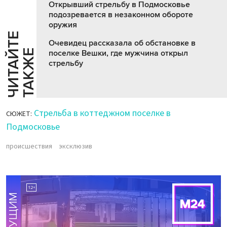
Открывший стрельбу в Подмосковье
подозревается в незаконном обороте
оружия
Ч
И
Т
А
Т
Е
Т
А
К
Ж
Очевидец рассказала об обстановке в
Й
Е
поселке Вешки, где мужчина открыл
стрельбу
Стрельба в коттеджном поселке в
СЮЖЕТ:
Подмосковье
происшествия
эксклюзив