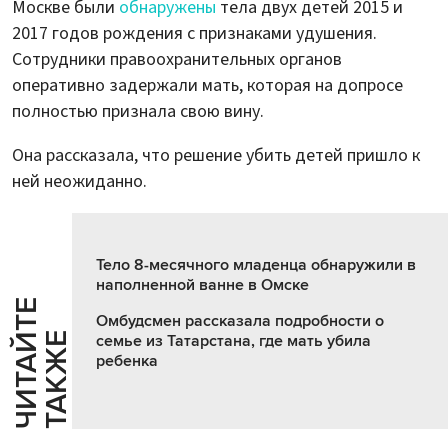
Москве были
обнаружены
тела двух детей 2015 и
2017 годов рождения с признаками удушения.
Сотрудники правоохранительных органов
оперативно задержали мать, которая на допросе
полностью признала свою вину.
Она рассказала, что решение убить детей пришло к
ней неожиданно.
Тело 8-месячного младенца обнаружили в
наполненной ванне в Омске
Ч
И
Т
А
Т
Е
Т
А
К
Ж
Омбудсмен рассказала подробности о
Й
Е
семье из Татарстана, где мать убила
ребенка