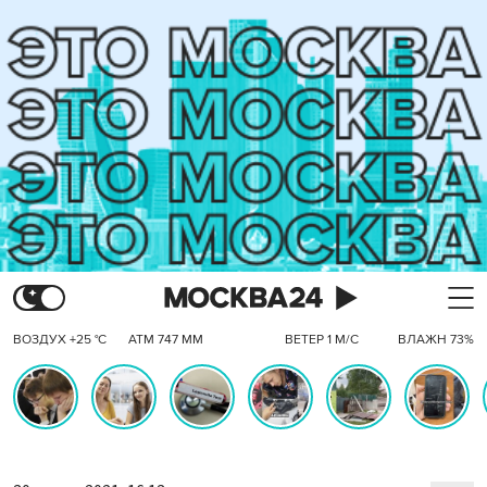
ВОЗДУХ +25 °C
АТМ 747 ММ
ВЕТЕР 1 М/С
ВЛАЖН 73%