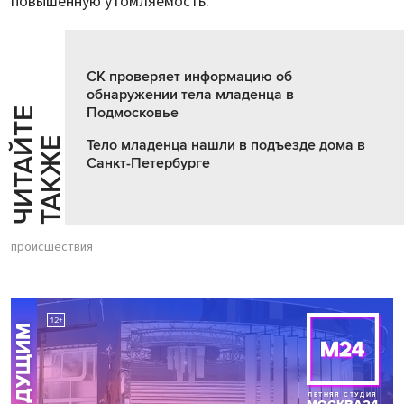
повышенную утомляемость.
СК проверяет информацию об
обнаружении тела младенца в
Подмосковье
Ч
И
Т
А
Т
Е
Т
А
К
Ж
Й
Е
Тело младенца нашли в подъезде дома в
Санкт-Петербурге
происшествия