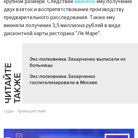
крупном размере. Следствие
вменяло
ему получение
двух взяток и воспрепятствование производству
предварительного расследования. Также ему
вменяли получение 3,5 миллиона рублей в виде
дисконтной карты ресторана "Ля Маре".
Экс-полковника Захарченко выписали из
больницы
Ч
И
Т
А
Т
Е
Т
А
К
Ж
Й
Е
Экс-полковника Захарченко
госпитализировали в Москве
суды
происшествия