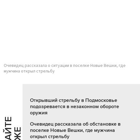
Очевидец рассказала о ситуации в поселке Новые Вешки, где
мужчина открыл стрельбу
Открывший стрельбу в Подмосковье
подозревается в незаконном обороте
оружия
Ч
И
Т
А
Т
Е
Т
А
К
Ж
Очевидец рассказала об обстановке в
поселке Новые Вешки, где мужчина
открыл стрельбу