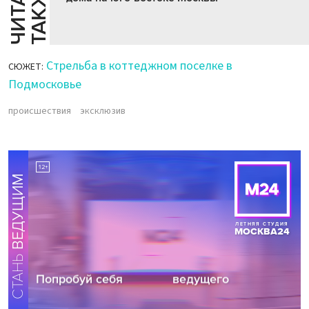
Й
Е
Стрельба в коттеджном поселке в
СЮЖЕТ:
Подмосковье
происшествия
эксклюзив