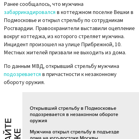
Ранее сообщалось, что мужчина
забаррикадировался
в коттеджном поселке Вешки в
Подмосковье и открыл стрельбу по сотрудникам
Росгвардии. Правоохранители выставили оцепление
вокруг коттеджа, из которого стреляет мужчина.
Инцидент произошел на улице Прибрежной, 10.
Местных жителей призвали не выходить из дома.
По данным МВД, открывший стрельбу мужчина
подозревается
в причастности к незаконному
обороту оружия.
Открывший стрельбу в Подмосковье
подозревается в незаконном обороте
оружия
Ч
И
Т
А
Т
Е
Т
А
К
Ж
Мужчина открыл стрельбу в подъезде
дома на юго-востоке Москвы