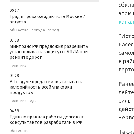
сбили
06:17
этом 
Град и гроза ожидаются в Москве 7
канал
августа
общество
погода
город
"Истр
05:58
насел
Минтранс РФ предложил разрешить
устанавливать защиту от БПЛА при
самол
ремонте дорог
в рай
политика
верто
05:29
В Госдуме предложили указывать
Ране
калорийность всей упаковки
лейт
продуктов
силы 
политика
еда
дейст
04:59
Черво
Единые правила работы долговых
консультантов разработали в РФ
Также
общество