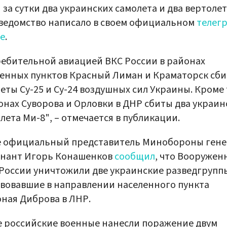
 за сутки два украинских самолета и два вертолет
ведомство написало в своем официальном
телег
е
.
ебительной авиацией ВКС России в районах
енных пунктов Красный Лиман и Краматорск сб
еты Су-25 и Су-24 воздушных сил Украины. Кроме 
онах Суворова и Орловки в ДНР сбиты два украин
лета Ми-8", – отмечается в публикации.
е официальный представитель Минобороны гене
енант Игорь Конашенков
сообщил
, что Вооружен
России уничтожили две украинские разведгрупп
вовавшие в направлении населенного пункта
ная Диброва в ЛНР.
 российские военные нанесли поражение двум