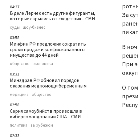
ротны
04:27
В деле Лерчек есть другие фигуранты,
За су
которые скрылись от следствия – СМИ
ране
суды
шоу-бизнес
пикап
03:58
Минфин РФ предложил сократить
В ноч
сроки продажи конфискованного
решен
имущества до 44 дней
При э
общество
экономика
оккуп
03:31
Минздрав РФ обновил порядок
оказания медпомощи беременным
О пом
медицина
общество
прези
Респу
02:58
Серия самоубийств произошла в
киберкомандовании США – СМИ
политика
за рубежом
02:33