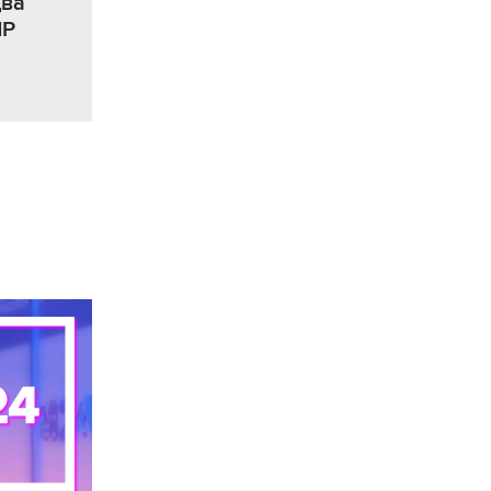
два
НР