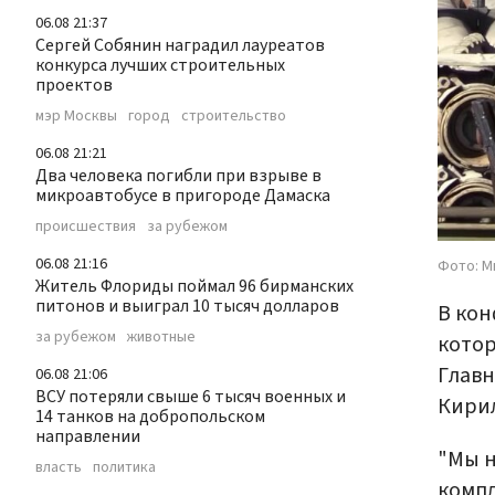
06.08 21:37
Сергей Собянин наградил лауреатов
конкурса лучших строительных
проектов
мэр Москвы
город
строительство
06.08 21:21
Два человека погибли при взрыве в
микроавтобусе в пригороде Дамаска
происшествия
за рубежом
06.08 21:16
Фото: 
Житель Флориды поймал 96 бирманских
питонов и выиграл 10 тысяч долларов
В кон
за рубежом
животные
котор
Глав
06.08 21:06
ВСУ потеряли свыше 6 тысяч военных и
Кирил
14 танков на добропольском
направлении
"Мы н
власть
политика
компл