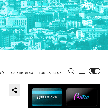
0 °C
USD ЦБ
81.40
EUR ЦБ
94.05