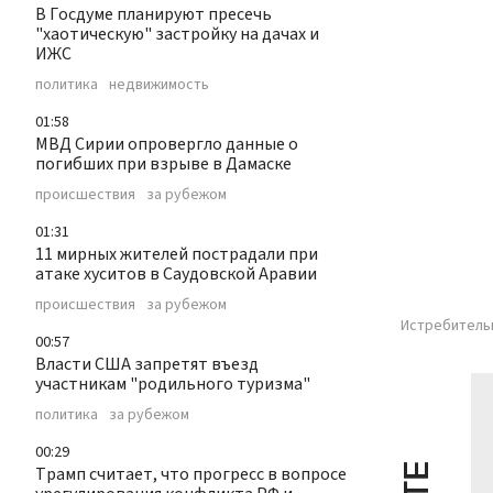
В Госдуме планируют пресечь
"хаотическую" застройку на дачах и
ИЖС
политика
недвижимость
01:58
МВД Сирии опровергло данные о
погибших при взрыве в Дамаске
происшествия
за рубежом
01:31
11 мирных жителей пострадали при
атаке хуситов в Саудовской Аравии
происшествия
за рубежом
Истребительн
00:57
Власти США запретят въезд
участникам "родильного туризма"
политика
за рубежом
00:29
Трамп считает, что прогресс в вопросе