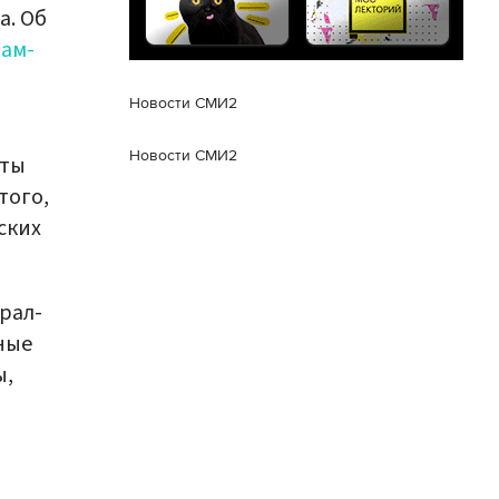
а. Об
рам-
Новости СМИ2
Новости СМИ2
иты
того,
ских
рал-
ные
ы,