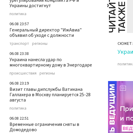
Ч
И
Т
А
Т
Е
Т
А
К
Ж
урегулирования конфликта РФ и
Й
Е
Украины достигнут
политика
06.08 23:57
Генеральный директор "ИжАвиа"
объявил об уходе с должности
транспорт
регионы
СЮЖЕТ:
Укра
06.08 23:38
Украина нанесла удар по
политик
многоквартирному дому в Энергодаре
происшествия
регионы
06.08 23:19
Визит главы дипслужбы Ватикана
Галлахера в Москву планируется 25-28
августа
политика
06.08 22:51
Временные ограничения сняты в
Домодедово