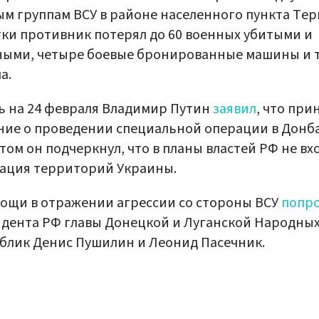
м группам ВСУ в районе населенного пункта Тер
тки противник потерял до 60 военных убитыми и
ными, четыре боевые бронированные машины и 
а.
ь на 24 февраля Владимир Путин
заявил
, что при
ие о проведении специальной операции в Донба
том он подчеркнул, что в планы властей РФ не вх
ация территорий Украины.
ощи в отражении агрессии со стороны ВСУ
попр
дента РФ главы Донецкой и Луганской Народны
блик Денис Пушилин и Леонид Пасечник.