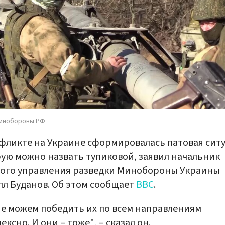
Минобороны РФ
фликте на Украине сформировалась патовая ситу
ую можно назвать тупиковой, заявил начальник
ного управления разведки Минобороны Украины
л Буданов. Об этом сообщает
BBC
.
е можем победить их по всем направлениям
ексно. И они – тоже", – сказал он.