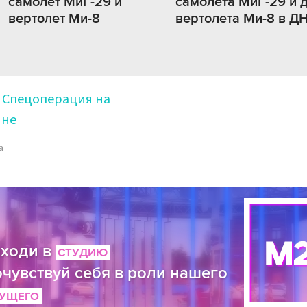
самолет МиГ-29 и
самолета МиГ-29 и 
вертолет Ми-8
вертолета Ми-8 в Д
Спецоперация на
ине
а