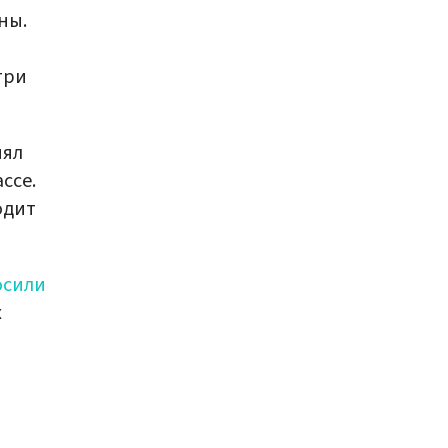
ны.
три
нял
ссе.
одит
осили
х