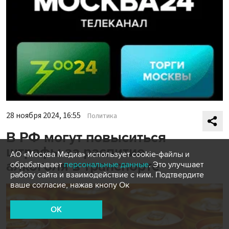
28 ноября 2024, 16:55
Политика
В РФ могут повыситься
штрафы за распитие
АО «Москва Медиа» использует cookie-файлы и
алкоголя в транспорте
обрабатывает
персональные данные
. Это улучшает
работу сайта и взаимодействие с ним. Подтвердите
ваше согласие, нажав кнопу Ок
OK