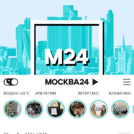
ВОЗДУХ +23 °C
АТМ 747 ММ
ВЕТЕР 1 М/С
ВЛАЖН 46%