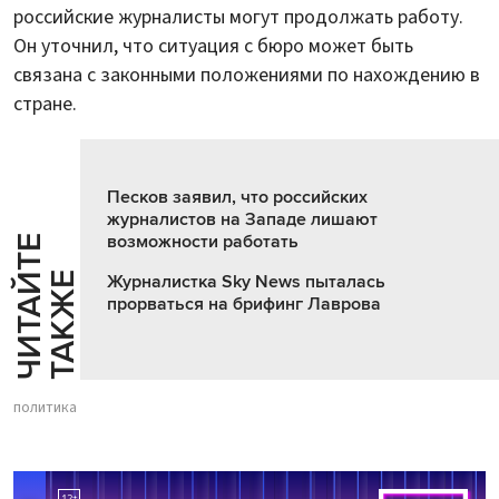
российские журналисты могут продолжать работу.
Он уточнил, что ситуация с бюро может быть
связана с законными положениями по нахождению в
стране.
Песков заявил, что российских
журналистов на Западе лишают
возможности работать
Ч
И
Т
А
Т
Е
Т
А
К
Ж
Й
Е
Журналистка Sky News пыталась
прорваться на брифинг Лаврова
политика