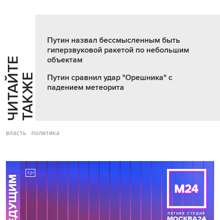
Путин назвал бессмысленным быть
гиперзвуковой ракетой по небольшим
объектам
Ч
И
Т
А
Т
Е
Т
А
К
Ж
Й
Е
Путин сравнил удар "Орешника" с
падением метеорита
власть
политика