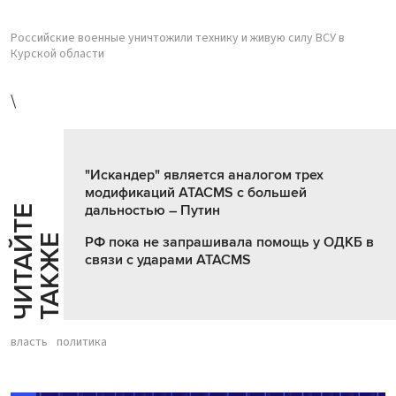
Российские военные уничтожили технику и живую силу ВСУ в
Курской области
\
"Искандер" является аналогом трех
модификаций ATACMS с большей
дальностью – Путин
Ч
И
Т
А
Т
Е
Т
А
К
Ж
Й
Е
РФ пока не запрашивала помощь у ОДКБ в
связи с ударами ATACMS
власть
политика