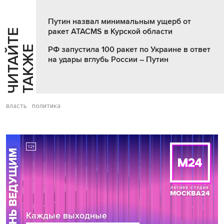
Путин назвал минимальным ущерб от
ракет ATACMS в Курской области
Ч
И
Т
А
Т
Е
Т
А
К
Ж
Й
Е
РФ запустила 100 ракет по Украине в ответ
на удары вглубь России – Путин
власть
политика