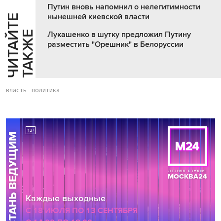
Путин вновь напомнил о нелегитимности
нынешней киевской власти
Ч
И
Т
А
Т
Е
Т
А
К
Ж
Й
Е
Лукашенко в шутку предложил Путину
разместить "Орешник" в Белоруссии
власть
политика