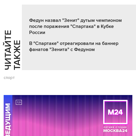
Федун назвал "Зенит" дутым чемпионом
после поражения "Спартака" в Кубке
России
Ч
И
Т
А
Т
Е
Т
А
К
Ж
Й
Е
В "Спартаке" отреагировали на баннер
фанатов "Зенита" с Федуном
спорт