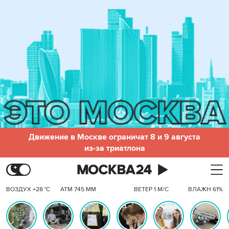
Движение в Москве ограничат 8 и 9 августа
из-за триатлона
ВОЗДУХ +28 °C
АТМ 745 ММ
ВЕТЕР 1 М/С
ВЛАЖН 61%