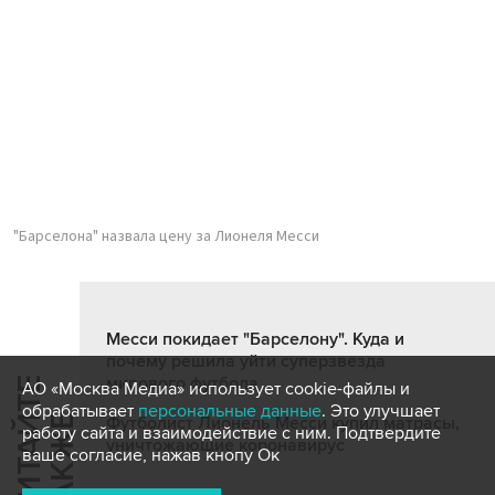
"Барселона" назвала цену за Лионеля Месси
Месси покидает "Барселону". Куда и
почему решила уйти суперзвезда
мирового футбола
Ч
И
Т
А
Т
Е
Т
А
К
Ж
АО «Москва Медиа» использует cookie-файлы и
обрабатывает
персональные данные
. Это улучшает
Й
Е
Футболист Лионель Месси купил матрасы,
работу сайта и взаимодействие с ним. Подтвердите
уничтожающие коронавирус
ваше согласие, нажав кнопу Ок