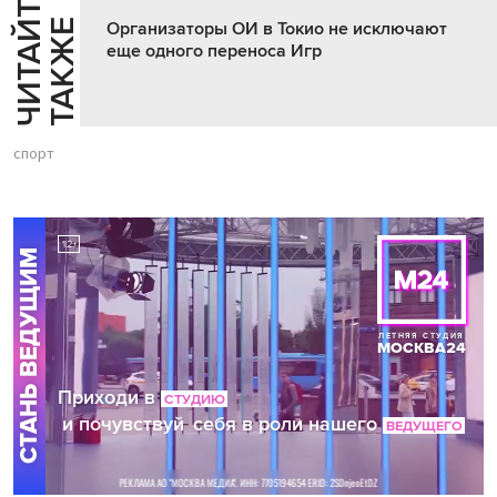
Ч
И
Т
А
Т
Е
Т
А
К
Ж
Й
Е
Организаторы ОИ в Токио не исключают
еще одного переноса Игр
спорт