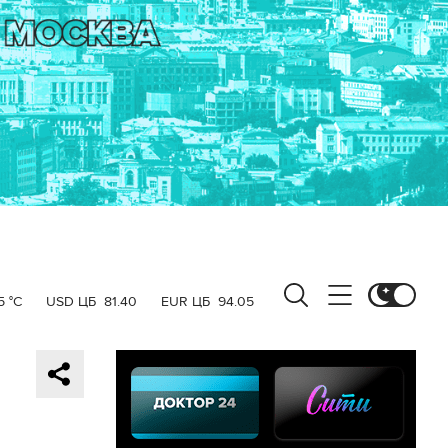
5 °C
USD ЦБ
81.40
EUR ЦБ
94.05