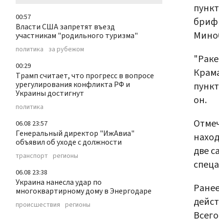
пункт
00:57
бриф
Власти США запретят въезд
Мино
участникам "родильного туризма"
политика
за рубежом
"Раке
00:29
Крам
Трамп считает, что прогресс в вопросе
урегулирования конфликта РФ и
пункт
Украины достигнут
он.
политика
Отмеч
06.08 23:57
Генеральный директор "ИжАвиа"
наход
объявил об уходе с должности
две с
транспорт
регионы
спеца
06.08 23:38
Украина нанесла удар по
Ране
многоквартирному дому в Энергодаре
дейст
происшествия
регионы
Всего