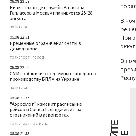
06.08 23:19
поряд
Визит главы дипслужбы Ватикана
Галлахера в Москву планируется 25-28
августа
В ноч
политика
решен
При э
06.08 22:51
Временные ограничения сняты в
оккуп
Домодедово
транспорт
город
О пом
06.08 22:10
прези
СМИ сообщили о подземных заводах по
Респу
производству БПЛА на Украине
политика
06.08 21:55
"Аэрофлот" изменит расписание
рейсов в Сочи и Геленджик из-за
ограничений в аэропортах
транспорт
регионы
06.08 21:55