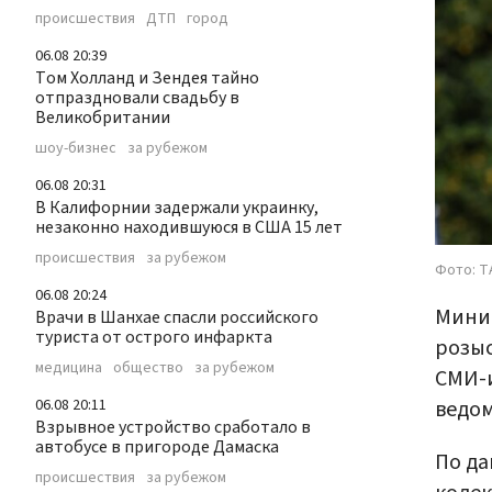
происшествия
ДТП
город
06.08 20:39
Том Холланд и Зендея тайно
отпраздновали свадьбу в
Великобритании
шоу-бизнес
за рубежом
06.08 20:31
В Калифорнии задержали украинку,
незаконно находившуюся в США 15 лет
происшествия
за рубежом
Фото: Т
06.08 20:24
Минис
Врачи в Шанхае спасли российского
туриста от острого инфаркта
розыс
медицина
общество
за рубежом
СМИ-и
ведо
06.08 20:11
Взрывное устройство сработало в
автобусе в пригороде Дамаска
По да
происшествия
за рубежом