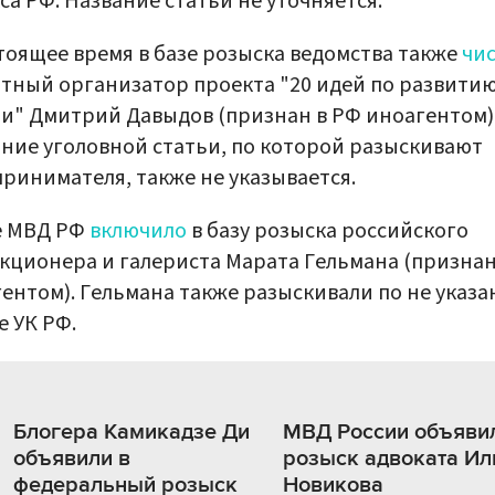
са РФ. Название статьи не уточняется.
тоящее время в базе розыска ведомства также
чи
тный организатор проекта "20 идей по развити
и" Дмитрий Давыдов (признан в РФ иноагентом)
ние уголовной статьи, по которой разыскивают
ринимателя, также не указывается.
е МВД РФ
включило
в базу розыска российского
кционера и галериста Марата Гельмана (признан
ентом). Гельмана также разыскивали по не указ
е УК РФ.
Блогера Камикадзе Ди
МВД России объяви
объявили в
розыск адвоката И
федеральный розыск
Новикова