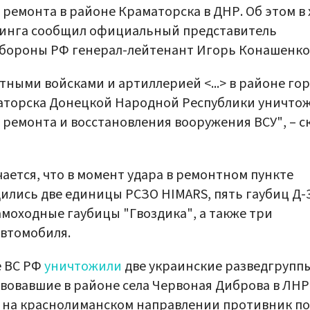
 ремонта в районе Краматорска в ДНР. Об этом в 
инга сообщил официальный представитель
бороны РФ генерал-лейтенант Игорь Конашенко
тными войсками и артиллерией <...> в районе го
аторска Донецкой Народной Республики уничто
 ремонта и восстановления вооружения ВСУ", – с
ается, что в момент удара в ремонтном пункте
ились две единицы РСЗО HIMARS, пять гаубиц Д-3
амоходные гаубицы "Гвоздика", а также три
втомобиля.
е ВС РФ
уничтожили
две украинские разведгруппы
вовавшие в районе села Червоная Диброва в ЛНР
 на краснолиманском направлении противник п