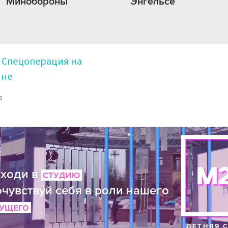
Минобороны
Энгельсе
Спецоперация на
ине
а