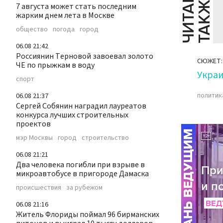
Ч
И
Т
А
Т
Е
Т
А
К
Ж
Й
Е
7 августа может стать последним
жарким днем лета в Москве
общество
погода
город
06.08 21:42
Россиянин Терновой завоевал золото
СЮЖЕТ:
ЧЕ по прыжкам в воду
Укра
спорт
политик
06.08 21:37
Сергей Собянин наградил лауреатов
конкурса лучших строительных
проектов
мэр Москвы
город
строительство
06.08 21:21
Два человека погибли при взрыве в
микроавтобусе в пригороде Дамаска
происшествия
за рубежом
06.08 21:16
Житель Флориды поймал 96 бирманских