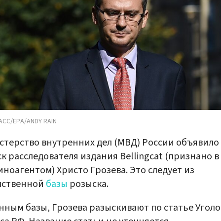
АСС/EPA/ANDY RAIN
терство внутренних дел (МВД) России объявило 
к расследователя издания Bellingcat (признано в
ноагентом) Христо Грозева. Это следует из
мственной
базы
розыска.
нным базы, Грозева разыскивают по статье Угол