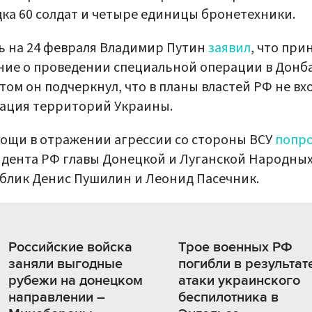
ка 60 солдат и четыре единицы бронетехники.
ь на 24 февраля Владимир Путин
заявил
, что при
ие о проведении специальной операции в Донба
том он подчеркнул, что в планы властей РФ не вх
ация территорий Украины.
ощи в отражении агрессии со стороны ВСУ
попр
дента РФ главы Донецкой и Луганской Народны
блик Денис Пушилин и Леонид Пасечник.
Российские войска
Трое военных РФ
заняли выгодные
погибли в результат
рубежи на донецком
атаки украинского
направлении –
беспилотника в