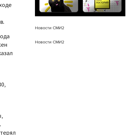
ходе
в.
Новости СМИ2
рода
Новости СМИ2
жен
казал
0,
,
.
отерял