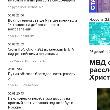
питонов и выиграл 10 тысяч долларов
за рубежом
животные
06.08 21:06
Новости СМ
ВСУ потеряли свыше 6 тысяч военных и
14 танков на добропольском
направлении
власть
политика
06.08 21:03
Силы ПВО сбили 281 вражеский БПЛА
26 декабря 2
над российскими регионами
МВД о
происшествия
регионы
рассл
06.08 20:51
Путин объявил благодарность рэперу
Христ
ST
власть
шоу-бизнес
06.08 20:49
Пенсионерка перебегала дорогу на
красный свет и попала под автобус в
Москве