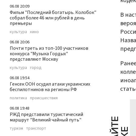
кодек
06.08 20:09
Фильм "Последний богатырь. Колобок"
В нас
собрал более 46 млн рублей в день
вероя
премьеры
Росси
культура
кино
Назва
06.08 20:06
предп
Почти треть из топ-100 участников
конкурса "Музыка Гордых"
представляют Москву
Ране
культура
город
колле
06.08 19:54
иноаг
Генсек ООН осудил атаки украинских
стать
беспилотников на регионы РФ
политика
происшествия
06.08 19:48
РЖД представили туристический
маршрут "Великий чайный путь"
туризм
транспорт