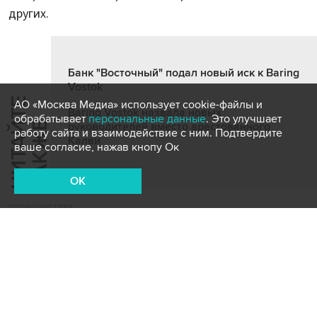
других.
Банк "Восточный" подал новый иск к Baring
Vostok
Ч
И
Т
А
Т
Е
Т
А
К
Ж
АО «Москва Медиа» использует cookie-файлы и
Baring Vostok назвала новых
обрабатывает
персональные данные
. Это улучшает
Й
Е
руководителей вместо арестованного
работу сайта и взаимодействие с ним. Подтвердите
Калви
ваше согласие, нажав кнопу Ок
OK
происшествия