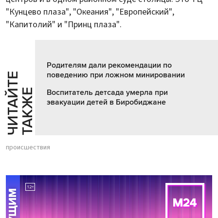
"Кунцево плаза", "Океания", "Европейский",
"Капитолий" и "Принц плаза".
Родителям дали рекомендации по
поведению при ложном минировании
Ч
И
Т
А
Т
Е
Т
А
К
Ж
Й
Е
Воспитатель детсада умерла при
эвакуации детей в Биробиджане
происшествия