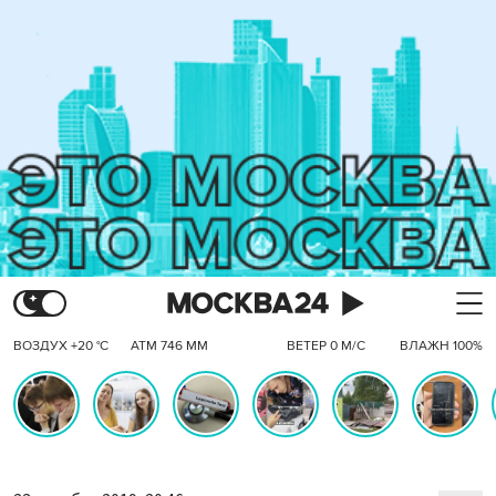
ВОЗДУХ +20 °C
АТМ 746 ММ
ВЕТЕР 0 М/С
ВЛАЖН 100%