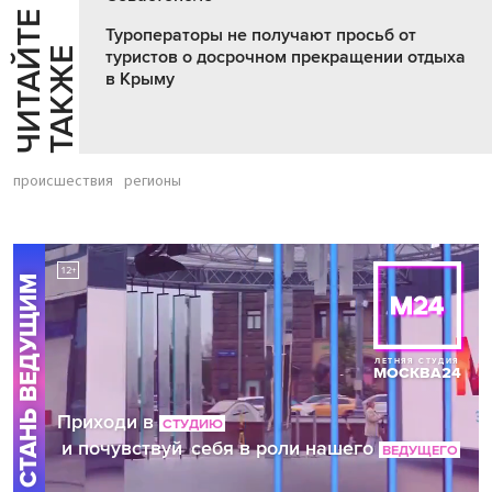
Ч
И
Т
А
Т
Е
Т
А
К
Ж
Туроператоры не получают просьб от
Й
Е
туристов о досрочном прекращении отдыха
в Крыму
происшествия
регионы