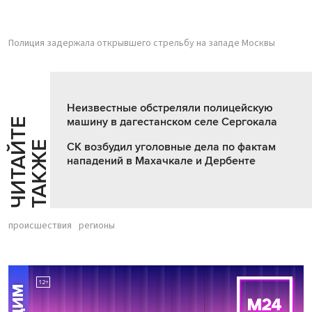
Полиция задержала открывшего стрельбу на западе Москвы
Неизвестные обстреляли полицейскую
машину в дагестанском селе Сергокала
Ч
И
Т
А
Т
Е
Т
А
К
Ж
Й
Е
СК возбудил уголовные дела по фактам
нападений в Махачкале и Дербенте
происшествия
регионы