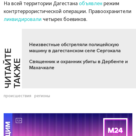
На всей территории Дагестана
объявлен
режим
контртеррористической операции. Правоохранители
ликвидировали
четырех боевиков.
Неизвестные обстреляли полицейскую
машину в дагестанском селе Сергокала
Ч
И
Т
А
Т
Е
Т
А
К
Ж
Й
Е
Священник и охранник убиты в Дербенте и
Махачкале
происшествия
регионы