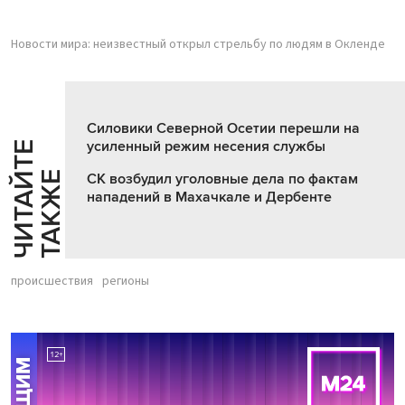
Новости мира: неизвестный открыл стрельбу по людям в Окленде
Силовики Северной Осетии перешли на
усиленный режим несения службы
Ч
И
Т
А
Т
Е
Т
А
К
Ж
Й
Е
СК возбудил уголовные дела по фактам
нападений в Махачкале и Дербенте
происшествия
регионы