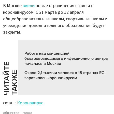
В Москве
ввели
новые ограничения в связи с
коронавирусом. С 21 марта до 12 апреля
общеобразовательные школы, спортивные школы и
учреждения дополнительного образования будут
закрыты.
Работа над концепцией
быстровозводимого инфекционного центра
началась в Москве
Ч
И
Т
А
Т
Е
Т
А
К
Ж
Й
Е
Около 2,1 тысячи человек в 18 странах ЕС
заразилось коронавирусом
Коронавирус
СЮЖЕТ:
общество
город