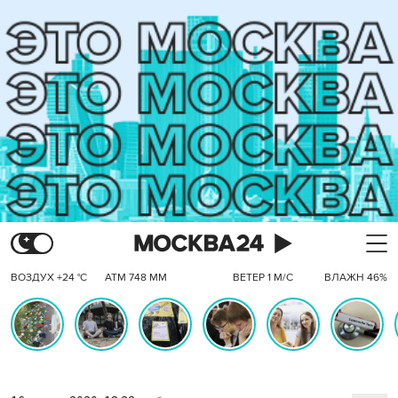
ВОЗДУХ +24 °C
АТМ 748 ММ
ВЕТЕР 1 М/С
ВЛАЖН 46%