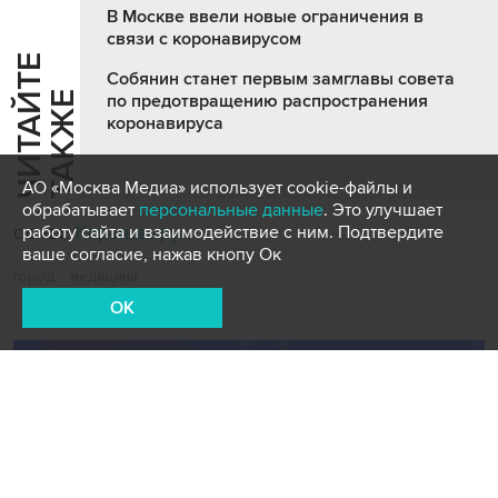
В Москве ввели новые ограничения в
связи с коронавирусом
Ч
И
Т
А
Т
Е
Т
А
К
Ж
Собянин станет первым замглавы совета
Й
Е
по предотвращению распространения
коронавируса
АО «Москва Медиа» использует cookie-файлы и
обрабатывает
персональные данные
. Это улучшает
Коронавирус
работу сайта и взаимодействие с ним. Подтвердите
СЮЖЕТ:
ваше согласие, нажав кнопу Ок
город
медицина
OK