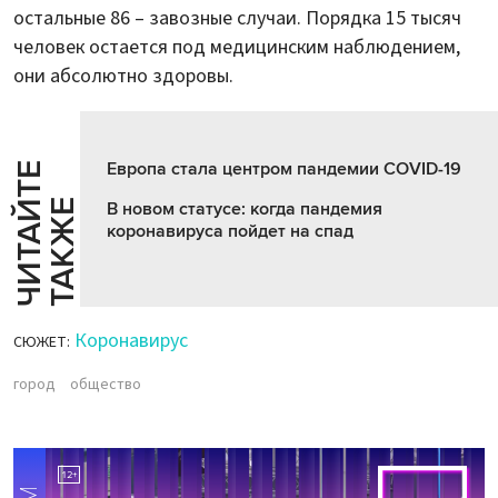
остальные 86 – завозные случаи. Порядка 15 тысяч
человек остается под медицинским наблюдением,
они абсолютно здоровы.
Европа стала центром пандемии COVID-19
Ч
И
Т
А
Т
Е
Т
А
К
Ж
Й
Е
В новом статусе: когда пандемия
коронавируса пойдет на спад
Коронавирус
СЮЖЕТ:
город
общество