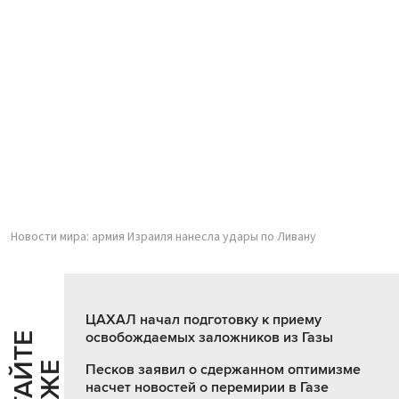
Новости мира: армия Израиля нанесла удары по Ливану
ЦАХАЛ начал подготовку к приему
освобождаемых заложников из Газы
Ч
И
Т
А
Т
Е
Т
А
К
Ж
Песков заявил о сдержанном оптимизме
насчет новостей о перемирии в Газе