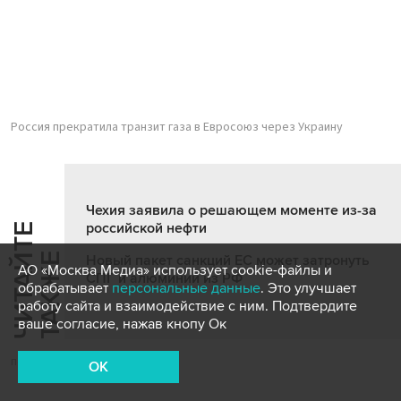
Россия прекратила транзит газа в Евросоюз через Украину
Чехия заявила о решающем моменте из-за
российской нефти
Ч
И
Т
А
Т
Е
Т
А
К
Ж
Й
Е
Новый пакет санкций ЕС может затронуть
АО «Москва Медиа» использует cookie-файлы и
СПГ и алюминий из РФ
обрабатывает
персональные данные
. Это улучшает
работу сайта и взаимодействие с ним. Подтвердите
ваше согласие, нажав кнопу Ок
политика
OK