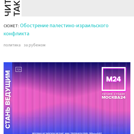
Й
Е
Обострение палестино-израильского
СЮЖЕТ:
конфликта
политика
за рубежом