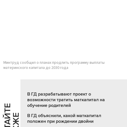
Минтруд сообщил о планах продлить программу выплаты
материнского капитала до 2030 года
В ГД разрабатывают проект о
возможности тратить маткапитал на
обучение родителей
Ч
И
Т
А
Т
Е
Т
А
К
Ж
Й
Е
В ГД объяснили, какой маткапитал
положен при рождении двойни