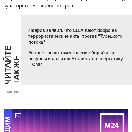
кураторством западных стран.
Лавров заявил, что США дают добро на
террористические акты против "Турецкого
потока"
Ч
И
Т
А
Т
Е
Т
А
К
Ж
Европе грозит ожесточение борьбы за
Й
Е
ресурсы из-за атак Украины на энергетику
– СМИ
политика