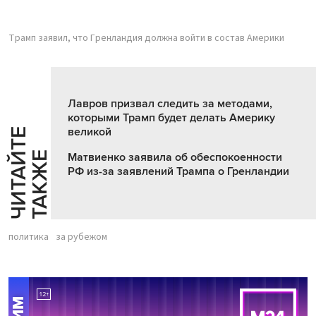
Трамп заявил, что Гренландия должна войти в состав Америки
Лавров призвал следить за методами,
которыми Трамп будет делать Америку
великой
Ч
И
Т
А
Т
Е
Т
А
К
Ж
Й
Е
Матвиенко заявила об обеспокоенности
РФ из-за заявлений Трампа о Гренландии
политика
за рубежом