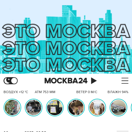
ВОЗДУХ +12 °C
АТМ 753 ММ
ВЕТЕР 0 М/С
ВЛАЖН 94%